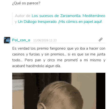
¿Qué os parece?
Autor de
Los sucesos de Zarzamorilla
,
Mediterráneo
y
Un Diálogo Inesperado
.
¡Mis cómics en papel aquí!
.
Pol_con_o
11/06/2026 11:23
Es verdad los premio fangoneo que yo iba a hacer con
casinos y furcias y sin premios... si es que se me junta
todo... Pero pan y circo me prometí a mi mismo y
acabaré haciéndolo algun día.