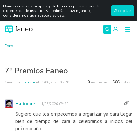
Usamos cookies propias y de terceros para mejorar la
Aceptar
experiencia de usuario. Si continúas navengando,
consideramos que aceptas su uso.
Foro
7º Premios Faneo
9
666
Creado por
Hadoque
el
11/06/2026 08:20
respuestas
vistas
Hadoque
11/06/2026 08:20
Sugiero que los empecemos a organizar ya para llegar
bien de tiempo de cara a celebrarlos a inicios del
próximo año.