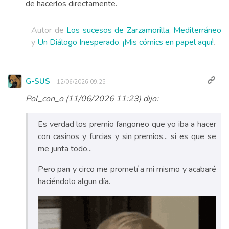
de hacerlos directamente.
Autor de
Los sucesos de Zarzamorilla
,
Mediterráneo
y
Un Diálogo Inesperado
.
¡Mis cómics en papel aquí!
.
G-SUS
12/06/2026 09:25
Pol_con_o (11/06/2026 11:23) dijo:
Es verdad los premio fangoneo que yo iba a hacer
con casinos y furcias y sin premios... si es que se
me junta todo...
Pero pan y circo me prometí a mi mismo y acabaré
haciéndolo algun día.