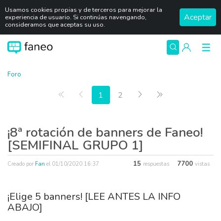
Usamos cookies propias y de terceros para mejorar la
Aceptar
experiencia de usuario. Si continúas navengando,
consideramos que aceptas su uso.
Foro
Primera página
Anterior
Siguiente
Última página
1
2
¡8ª rotación de banners de Faneo!
[SEMIFINAL GRUPO 1]
15
7700
Creado por
Fan
el
01/10/2020 16:37
respuestas
vistas
¡Elige 5 banners! [LEE ANTES LA INFO
ABAJO]