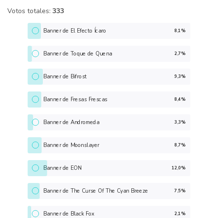
Votos totales:
333
Banner de El Efecto Ícaro
8,1%
Banner de Toque de Quena
2,7%
Banner de Bifrost
9,3%
Banner de Fresas Frescas
8,4%
Banner de Andromeda
3,3%
Banner de Moonslayer
8,7%
Banner de EON
12,0%
Banner de The Curse Of The Cyan Breeze
7,5%
Banner de Black Fox
2,1%