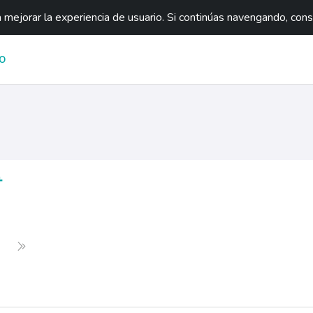
mejorar la experiencia de usuario. Si continúas navengando, con
O

Siguiente
Última página