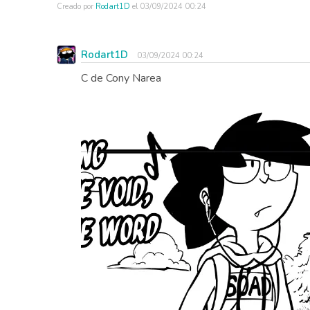
Creado por
Rodart1D
el
03/09/2024 00:24
Rodart1D
03/09/2024 00:24
C de Cony Narea