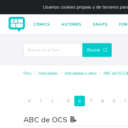
Usamos cookies propias y de terceros para 
CÓMICS
AUTORES
SNAPS
FOR
Buscar
Foro
Actividades
Actividades y retos
ABC de OCS 
Primera página
Anterior
1
...
5
6
7
8
9
ABC de OCS 📝