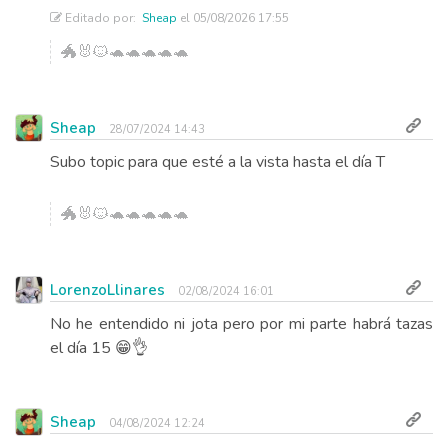
Editado por:
Sheap
el 05/08/2026 17:55
🐲🐰🐱🐢🐢🐢🐢🐢
Sheap
28/07/2024 14:43
Subo topic para que esté a la vista hasta el día T
🐲🐰🐱🐢🐢🐢🐢🐢
LorenzoLlinares
02/08/2024 16:01
No he entendido ni jota pero por mi parte habrá tazas
el día 15 😁👌
Sheap
04/08/2024 12:24