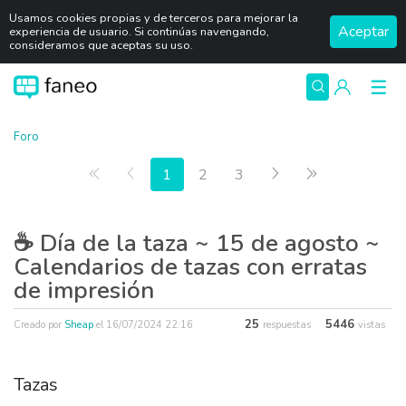
Usamos cookies propias y de terceros para mejorar la
Aceptar
experiencia de usuario. Si continúas navengando,
consideramos que aceptas su uso.
Foro
Primera página
Anterior
Siguiente
Última página
1
2
3
☕ Día de la taza ~ 15 de agosto ~
Calendarios de tazas con erratas
de impresión
25
5446
Creado por
Sheap
el
16/07/2024 22:16
respuestas
vistas
Tazas