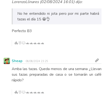
LorenzoLlinares (02/08/2024 16:01) dijo:
No he entendido ni jota pero por mi parte habrá
tazas el día 15 😁👌
Perfecto B3
🐲🐰🐱🐢🐢🐢🐢🐢
Sheap
08/08/2024 23:25
Arriba las tazas. Queda menos de una semana ¿Llevan
sus tazas preparadas de casa o se tomarán un café
rápido?
🐲🐰🐱🐢🐢🐢🐢🐢