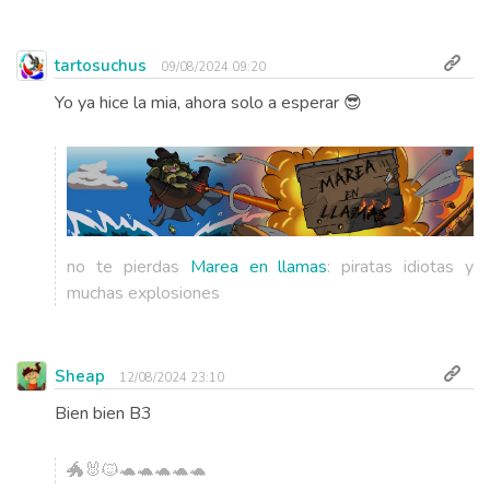
tartosuchus
09/08/2024 09:20
Yo ya hice la mia, ahora solo a esperar 😎
no te pierdas
Marea en llamas
: piratas idiotas y
muchas explosiones
Sheap
12/08/2024 23:10
Bien bien B3
🐲🐰🐱🐢🐢🐢🐢🐢