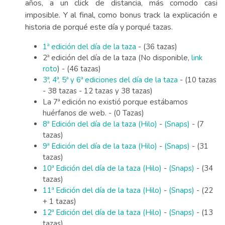
años, a un click de distancia, más comodo casi
imposible. Y al final, como bonus track la explicación e
historia de porqué este día y porqué tazas.
1ª edición del día de la taza
- (36 tazas)
2ª edición del día de la taza (No disponible,
link
roto
) - (46 tazas)
3ª, 4ª, 5ª y 6ª ediciones del día de la taza
- (10 tazas
- 38 tazas - 12 tazas y 38 tazas)
La 7ª edición no existió porque estábamos
huérfanos de web. - (0 Tazas)
8ª Edición del día de la taza (Hilo)
-
(Snaps)
- (7
tazas)
9ª Edición del día de la taza (Hilo)
-
(Snaps)
- (31
tazas)
10ª Edición del día de la taza (Hilo)
-
(Snaps)
- (34
tazas)
11ª Edición del día de la taza (Hilo)
-
(Snaps)
- (22
+ 1 tazas)
12ª Edición del día de la taza (Hilo)
-
(Snaps)
- (13
tazas)