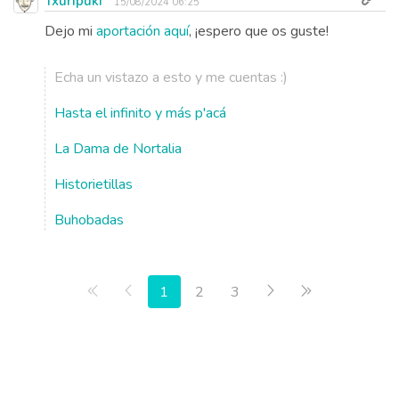
Txuripuki
15/08/2024 06:25
Dejo mi
aportación aquí
, ¡espero que os guste!
Echa un vistazo a esto y me cuentas :)
Hasta el infinito y más p'acá
La Dama de Nortalia
Historietillas
Buhobadas
Primera página
Anterior
Siguiente
Última página
1
2
3