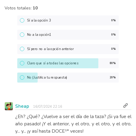
Votos totales:
10
Sí a la opción 3
0%
No a la opción1
0%
Sí pero no a la opción anterior
0%
Claro que sí a todas las opciones
80%
No (Justifica tu respuesta)
20%
Sheap
16/07/2024 22:16
¿Eh? ¿Qué? ¿Vuelve a ser el día de la taza? ¡Si ya fue el
año pasado! ¡Y el anterior, y el otro, y el otro, y el otro,
y... y... ¡y así hasta DOCE¹* veces!