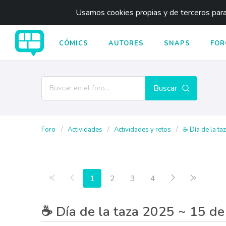
Usamos cookies propias y de terceros para 
CÓMICS
AUTORES
SNAPS
FOR
Buscar
Foro
Actividades
Actividades y retos
☕ Día de la taz
Primera página
Anterior
Siguiente
Última p
1
2
3
4
☕ Día de la taza 2025 ~ 15 de