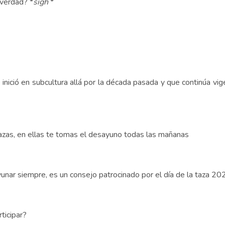
¿verdad? *
sigh
*
nició en subcultura allá por la década pasada y que continúa vi
tazas, en ellas te tomas el desayuno todas las mañanas
nar siempre, es un consejo patrocinado por el día de la taza 20
ticipar?