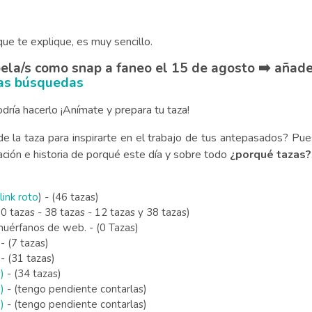
 te explique, es muy sencillo.
bela/s como snap a faneo el 15 de agosto ➡️ añade
las búsquedas
odría hacerlo ¡Anímate y prepara tu taza!
de la taza para inspirarte en el trabajo de tus antepasados? Pues
cación e historia de porqué este día y sobre todo
¿porqué tazas?
link roto
) - (46 tazas)
0 tazas - 38 tazas - 12 tazas y 38 tazas)
huérfanos de web. - (0 Tazas)
- (7 tazas)
- (31 tazas)
)
- (34 tazas)
)
- (tengo pendiente contarlas)
)
- (tengo pendiente contarlas)