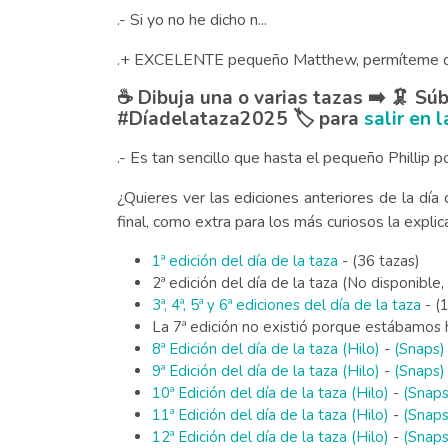
.- Si yo no he dicho n...
.+ EXCELENTE pequeño Matthew, permíteme que
☕ Dibuja una o varias tazas ➡️ 🦑 Sú
#Díadelataza2025 🏷️ para
salir en 
.- Es tan sencillo que hasta el pequeño Phillip p
¿Quieres ver las ediciones anteriores de la día 
final, como extra para los más curiosos la expli
1ª edición del día de la taza
- (36 tazas)
2ª edición del día de la taza (No disponible,
3ª, 4ª, 5ª y 6ª ediciones del día de la taza
- (1
La 7ª edición no existió porque estábamos 
8ª Edición del día de la taza (Hilo)
-
(Snaps)
9ª Edición del día de la taza (Hilo)
-
(Snaps)
10ª Edición del día de la taza (Hilo)
-
(Snaps
11ª Edición del día de la taza (Hilo)
-
(Snaps
12ª Edición del día de la taza (Hilo)
-
(Snaps