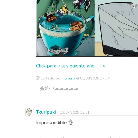
Click para ir al siguiente año --->
Editado por:
Sheap
el 05/08/2026 17:54
🐲🐰🐱🐢🐢🐢🐢🐢
Txuripuki
19/07/2025 13:51
Imprescindible 👌