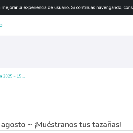
mejorar la experiencia de usuario. Si continúas navengando, con
O
a 2025 ~ 15 ...
ágina
 agosto ~ ¡Muéstranos tus tazañas!