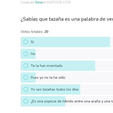
Creado por
Sheap
el
19/07/2025 13:30
¿Sabías que tazaña es una palabra de v
Votos totales:
20
Sí
No
Te la has inventado
Pues yo no la he oído
Yo veo tazañas todos los días
¿Es una especie de híbrido entre una araña y una t