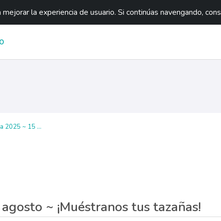
mejorar la experiencia de usuario. Si continúas navengando, con
O
a 2025 ~ 15 ...
ágina
 agosto ~ ¡Muéstranos tus tazañas!