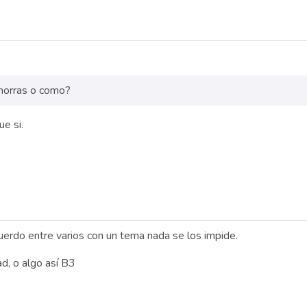
 morras o como?
ue si.
uerdo entre varios con un tema nada se los impide.
d, o algo así B3