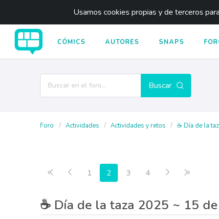
Usamos cookies propias y de terceros para 
CÓMICS
AUTORES
SNAPS
FOR
Buscar
Foro
Actividades
Actividades y retos
☕ Día de la taz
Primera página
Anterior
Siguiente
Última p
1
2
3
4
☕ Día de la taza 2025 ~ 15 de