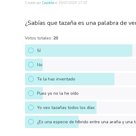
Creado por
Coyotito
el
25/07/2025 17:07
¿Sabías que tazaña es una palabra de v
Votos totales:
20
Sí
No
Te la has inventado
Pues yo no la he oído
Yo veo tazañas todos los días
¿Es una especie de híbrido entre una araña y una t