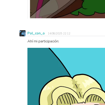
Pol_con_o
14/08/2025 22:12
Ahí mi participación: