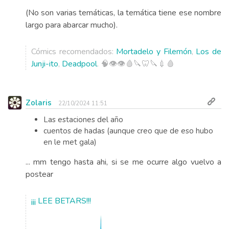
(No son varias temáticas, la temática tiene ese nombre
largo para abarcar mucho).
Cómics recomendados:
Mortadelo y Filemón
,
Los de
Junji-ito
,
Deadpool
. 🧠👁️👁️🩸🔪🦷🔪💉🩸
Zolaris
22/10/2024 11:51
Las estaciones del año
cuentos de hadas (aunque creo que de eso hubo
en le met gala)
... mm tengo hasta ahi, si se me ocurre algo vuelvo a
postear
¡¡¡ LEE BETARS!!!