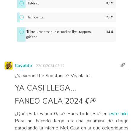
Histórico
8,8%
Hechiceros
2,9%
Tribus urbanas: punks, rockabillys, rappers,
8,8%
góticos
Coyotito
22/10/2024 03:12
¿Ya vieron The Substance? Véanla lol
YA CASI LLEGA...
FANEO GALA 2024 💃🎆
¿Qué es la Faneo Gala? Pues todo está en
este hilo
.
Para no hacerlo largo es una dinámica de dibujo
parodiando la infame Met Gala en la que celebridades