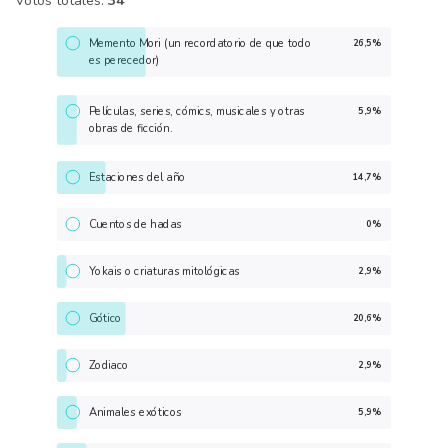
Votos totales:
34
Memento Mori (un recordatorio de que todo
26,5%
es perecedor)
Películas, series, cómics, musicales y otras
5,9%
obras de ficción.
Estaciones del año
14,7%
Cuentos de hadas
0%
Yokais o criaturas mitológicas
2,9%
Gótico
20,6%
Zodiaco
2,9%
Animales exóticos
5,9%