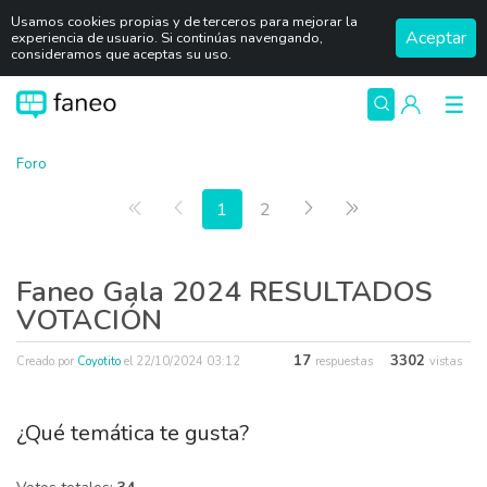
Usamos cookies propias y de terceros para mejorar la
Aceptar
experiencia de usuario. Si continúas navengando,
consideramos que aceptas su uso.
Foro
Primera página
Anterior
Siguiente
Última página
1
2
Faneo Gala 2024 RESULTADOS
VOTACIÓN
17
3302
Creado por
Coyotito
el
22/10/2024 03:12
respuestas
vistas
¿Qué temática te gusta?