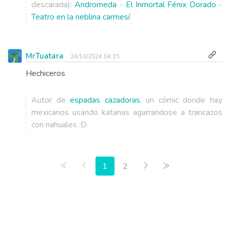
descarada):
Andromeda
-
El Inmortal Fénix Dorado
-
Teatro en la neblina carmesí
MrTuatara
24/10/2024 04:15
Hechiceros
Autor de
espadas cazadoras
, un cómic donde hay
mexicanos usando katanas agarrandose a trancazos
con nahuales :D
Primera página
Anterior
Siguiente
Última página
1
2