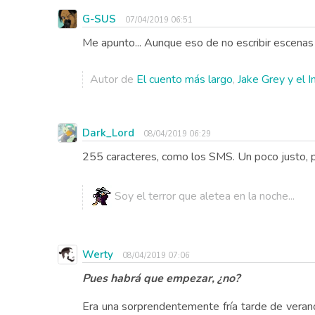
G-SUS
07/04/2019 06:51
Me apunto... Aunque eso de no escribir escenas
Autor de
El cuento más largo
,
Jake Grey y el 
Dark_Lord
08/04/2019 06:29
255 caracteres, como los SMS. Un poco justo,
Soy el terror que aletea en la noche...
Werty
08/04/2019 07:06
Pues habrá que empezar, ¿no?
Era una sorprendentemente fría tarde de veran