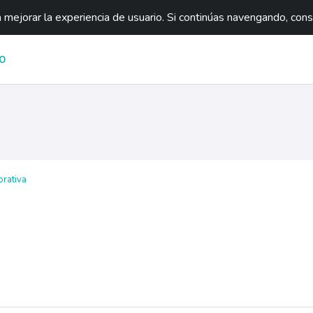
mejorar la experiencia de usuario. Si continúas navengando, con
O
orativa