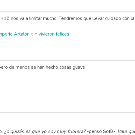
 +18 nos va a limitar mucho. Tendremos que llevar cuidado con l
Imperio Artalón
e
Y vivieron felices
.
 pero de menos se han hecho cosas guays
o,
¿o quizás es que yo soy muy friolera?
-pensó Sofía-
Vale qu