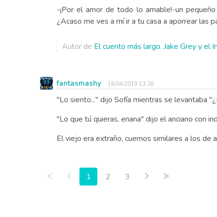
-¡Por el amor de todo lo amable!-un pequeño 
¿Acaso me ves a mí ir a tu casa a aporrear las 
Autor de
El cuento más largo
,
Jake Grey y el 
fantasmashy
16/04/2019 13:36
"Lo siento..." dijo Sofía mientras se levantaba 
"Lo que tú quieras, enana" dijo el anciano con ind
El viejo era extraño, cuernos similares a los de 
Primera página
Anterior
Siguiente
Última página
1
2
3