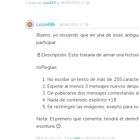
Creado por
Lozo486
el
06/04/2019 17:38
Lozo486
06/04/2019 17:38
Bueno, yo recuerdo que en una de esas antiguas 
participar.
📓Descripción: Esto trataría de armar una histo
📜Reglas:
No escribir un texto de más de 255 caracte
Esperar al menos 3 mensajes nuevos después
De publicarse dos mensajes contestando al 
Nada de contenido explícito +18.
Se restringen las imágenes, exepto para su 
Nota: El primero que comente, tendrá el derecho
escritura 😊.
Editado por:
Lozo486
el 06/04/2019 21:05