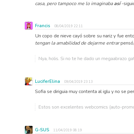
casa, pero tampoco me lo imaginaba
así
-sigui
Francis
08/04/2019 22:11
Un copo de nieve cayó sobre su nariz y fue ent
tengan la amabilidad de dejarme entrar
pensó, 
Nya, holis. Si no te he dado un megaabrazo gat
LuciferElina
09/04/2019 23:13
Sofia se diriguia muy contenta al iglu y no se pe
Estos son excelentes webcomics (auto-promo
G-SUS
11/04/2019 08:19