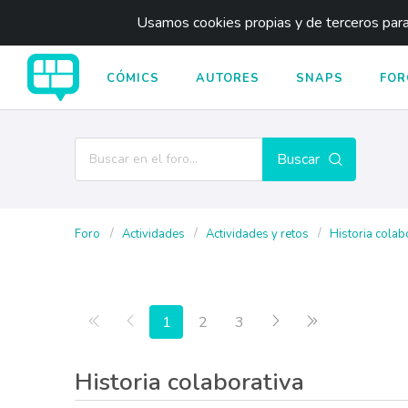
Usamos cookies propias y de terceros para 
CÓMICS
AUTORES
SNAPS
FOR
Buscar
Foro
Actividades
Actividades y retos
Historia colab
Primera página
Anterior
Siguiente
Última página
1
2
3
Historia colaborativa