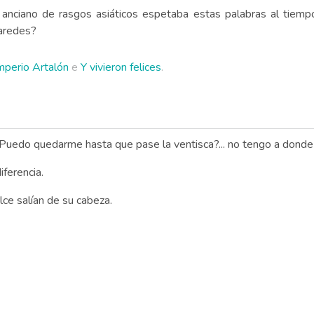
anciano de rasgos asiáticos espetaba estas palabras al tiempo
paredes?
Imperio Artalón
e
Y vivieron felices
.
"¿Puedo quedarme hasta que pase la ventisca?... no tengo a donde i
iferencia.
alce salían de su cabeza.