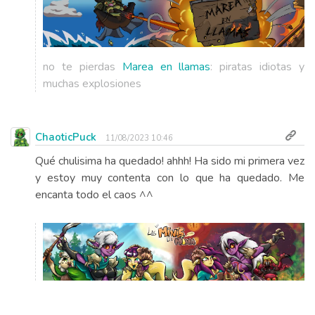
no te pierdas
Marea en llamas
: piratas idiotas y
muchas explosiones
ChaoticPuck
11/08/2023 10:46
Qué chulisima ha quedado! ahhh! Ha sido mi primera vez
y estoy muy contenta con lo que ha quedado. Me
encanta todo el caos ^^