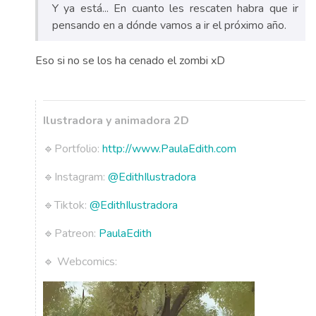
Y ya está... En cuanto les rescaten habra que ir
pensando en a dónde vamos a ir el próximo año.
Eso si no se los ha cenado el zombi xD
Ilustradora y animadora 2D
🔹Portfolio:
http://www.PaulaEdith.com
🔹Instagram:
@EdithIlustradora
🔹Tiktok:
@EdithIlustradora
🔹Patreon:
PaulaEdith
🔹 Webcomics: