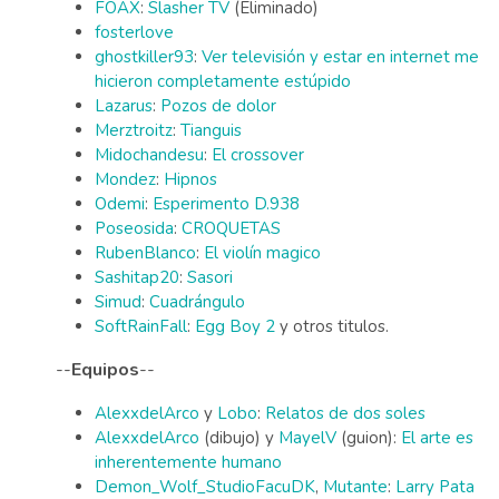
FOAX
:
Slasher TV
(Eliminado)
fosterlove
ghostkiller93
:
Ver televisión y estar en internet me
hicieron completamente estúpido
Lazarus
:
Pozos de dolor
Merztroitz
:
Tianguis
Midochandesu
:
El crossover
Mondez
:
Hipnos
Odemi
:
Esperimento D.938
Poseosida
:
CROQUETAS
RubenBlanco
:
El violín magico
Sashitap20
:
Sasori
Simud
:
Cuadrángulo
SoftRainFall
:
Egg Boy 2
y otros titulos.
--
Equipos
--
AlexxdelArco
y
Lobo
:
Relatos de dos soles
AlexxdelArco
(dibujo) y
MayelV
(guion):
El arte es
inherentemente humano
Demon_Wolf_Studio
FacuDK
,
Mutante
:
Larry Pata