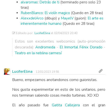
alvaromas
:
Detrás de ti
(terminado pero solo 23
tiras)
RubenBlanco
:
El violín magico
(Quedo en 28 tiras)
AlexxdelArco
(dibujo) y
MayelV
(guion):
El arte es
inherentemente humano
(Quedo en 28 tiras)
Editado por:
LuciferElina
el 02/04/2023 20:40
Estos son excelentes webcomics (auto-promoción
descarada):
Andromeda
-
El Inmortal Fénix Dorado
-
Teatro en la neblina carmesí
LuciferElina
12/01/2023 19:58
Bueno, empezamos anotandonos como guionistas.
Nos gusta experimentar en esto de los unitarios, pero
nos terminan saliendo cosas medio turbinas. XD XD
El año pasado fue
Gatita Callejera
con el gran