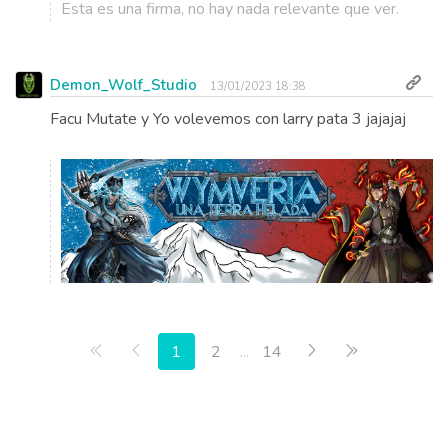
Esta es una firma, no hay nada relevante que ver.
Demon_Wolf_Studio
13/01/2023 18:38
Facu Mutate y Yo volevemos con larry pata 3 jajajaj
Primera página
Anterior
Siguiente
Última págin
1
2
...
14