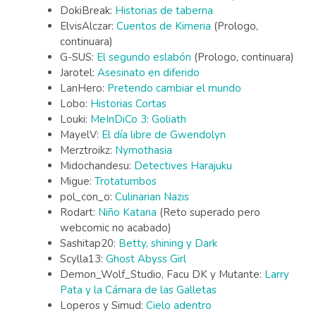
DokiBreak:
Historias de taberna
ElvisAlczar:
Cuentos de Kimeria
(Prologo,
continuara)
G-SUS:
El segundo eslabón
(Prologo, continuara)
Jarotel:
Asesinato en diferido
LanHero:
Pretendo cambiar el mundo
Lobo:
Historias Cortas
Louki:
MeInDiCo 3: Goliath
MayelV:
El día libre de Gwendolyn
Merztroikz:
Nymothasia
Midochandesu:
Detectives Harajuku
Migue:
Trotatumbos
pol_con_o:
Culinarian Nazis
Rodart:
Niño Katana
(Reto superado pero
webcomic no acabado)
Sashitap20:
Betty, shining y Dark
Scylla13:
Ghost Abyss Girl
Demon_Wolf_Studio, Facu DK y Mutante:
Larry
Pata y la Cámara de las Galletas
Loperos y Simud:
Cielo adentro