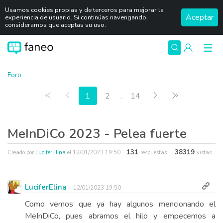
Usamos cookies propias y de terceros para mejorar la
Aceptar
experiencia de usuario. Si continúas navengando,
consideramos que aceptas su uso.
Foro
Primera página
Anterior
Siguiente
Última págin
1
2
...
14
MeInDiCo 2023 - Pelea fuerte
131
38319
Creado por
LuciferElina
el
12/01/2023 19:50
respuestas
vistas
LuciferElina
12/01/2023 19:50
Como vemos que ya hay algunos mencionando el
MeInDiCo, pues abramos el hilo y empecemos a