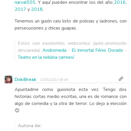
narval555
. Y aquí pueden encontrar los del año
2016
,
2017
y
2018
.
Tenemos un guión casi listo de policias y ladrones, con
persecuciones y chicas guapas.
Estos son excelentes webcomics (auto-promoción
descarada):
Andromeda
-
El Inmortal Fénix Dorado
-
Teatro en la neblina carmesí
DokiBreak
13/01/2023 09:49
Apuntadme como guionista esta vez. Tengo dos
historias cortas medio escritas, una es de romance con
algo de comedia y la otra de terror. Lo dejo a elección
😊
Autora de: