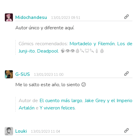
Midochandesu
13/01/2023 09:51
Autor único y diferente aquí.
Cómics recomendados:
Mortadelo y Filemón
,
Los de
Junji-ito
,
Deadpool
. 🧠👁️👁️🩸🔪🦷🔪💉🩸
G-SUS
13/01/2023 11:00
Me lo salto este año, lo siento 😕
Autor de
El cuento más largo
,
Jake Grey y el Imperio
Artalón
e
Y vivieron felices
.
Louki
13/01/2023 11:04