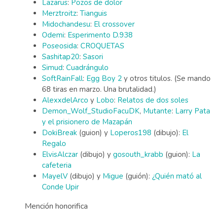
Lazarus
:
Pozos de dolor
Merztroitz
:
Tianguis
Midochandesu
:
El crossover
Odemi
:
Esperimento D.938
Poseosida
:
CROQUETAS
Sashitap20
:
Sasori
Simud
:
Cuadrángulo
SoftRainFall
:
Egg Boy 2
y otros titulos. (Se mando
68 tiras en marzo. Una brutalidad.)
AlexxdelArco
y
Lobo
:
Relatos de dos soles
Demon_Wolf_Studio
FacuDK
,
Mutante
:
Larry Pata
y el prisionero de Mazapán
DokiBreak
(guion) y
Loperos198
(dibujo):
El
Regalo
ElvisAlczar
(dibujo) y
gosouth_krabb
(guion):
La
cafeteria
MayelV
(dibujo) y
Migue
(guión):
¿Quién mató al
Conde Upir
Mención honorifica