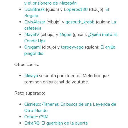
y el prisionero de Mazapán
DokiBreak
(guion) y
Loperos198
(dibujo):
El
Regalo
ElvisAlczar
(dibujo) y
gosouth_krabb
(guion):
La
cafeteria
MayelV
(dibujo) y
Migue
(guión):
¿Quién mató al
Conde Upir
Orugami
(dibujo) y
torpeyvago
(guion):
El anillo
pnigofidio
Otras cosas:
Minaya
se anota para leer los MeIndico que
terminen en su canal de youtube.
Reto superado:
Cisnielco-Taherna
:
En busca de una Leyenda de
Otro Mundo
Cobee
:
CSM
EnkaRG
:
El guardian de la puerta