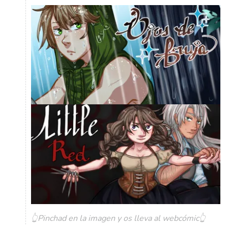
👆Pinchad en la imagen y os lleva al webcómic👆