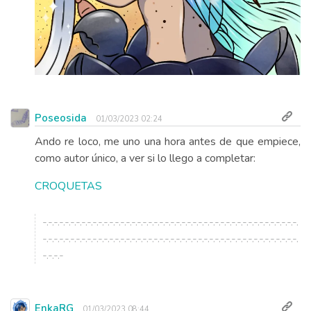
Poseosida
01/03/2023 02:24
Ando re loco, me uno una hora antes de que empiece,
como autor único, a ver si lo llego a completar:
CROQUETAS
-.-.-.-.-.-.-.-.-.-.-.-.-.-.-.-.-.-.-.-.-.-.-.-.-.-.-.-.-.-.-.-.-.-.-.-.-.-.-.-.-.-.-.-.-.-.
-.-.-.-.-.-.-.-.-.-.-.-.-.-.-.-.-.-.-.-.-.-.-.-.-.-.-.-.-.-.-.-.-.-.-.-.-.-.-.-.-.-.-.-.-.-.
-.-.-.-
EnkaRG
01/03/2023 08:44