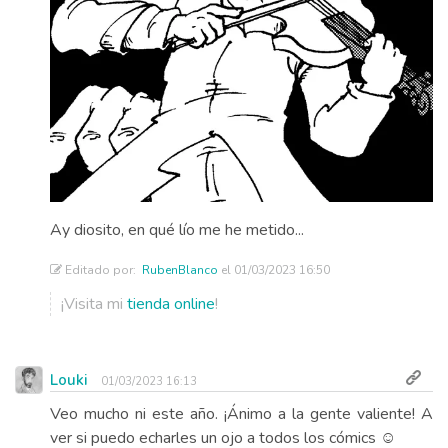
Ay diosito, en qué lío me he metido...
Editado por:
RubenBlanco
el 01/03/2023 16:50
¡Visita mi
tienda online
!
Louki
01/03/2023 16:13
Veo mucho ni este año. ¡Ánimo a la gente valiente! A
ver si puedo echarles un ojo a todos los cómics ☺️