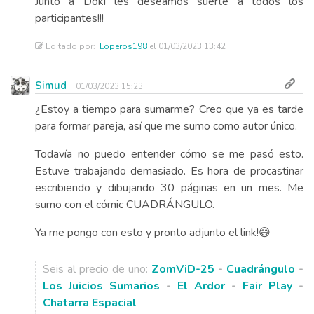
Junto a Doki les deseamos suerte a todos los
participantes!!!
Editado por:
Loperos198
el 01/03/2023 13:42
Simud
01/03/2023 15:23
¿Estoy a tiempo para sumarme? Creo que ya es tarde
para formar pareja, así que me sumo como autor único.
Todavía no puedo entender cómo se me pasó esto.
Estuve trabajando demasiado. Es hora de procastinar
escribiendo y dibujando 30 páginas en un mes. Me
sumo con el cómic CUADRÁNGULO.
Ya me pongo con esto y pronto adjunto el link!😅
Seis al precio de uno:
ZomViD-25
-
Cuadrángulo
-
Los Juicios Sumarios
-
El Ardor
-
Fair Play
-
Chatarra Espacial