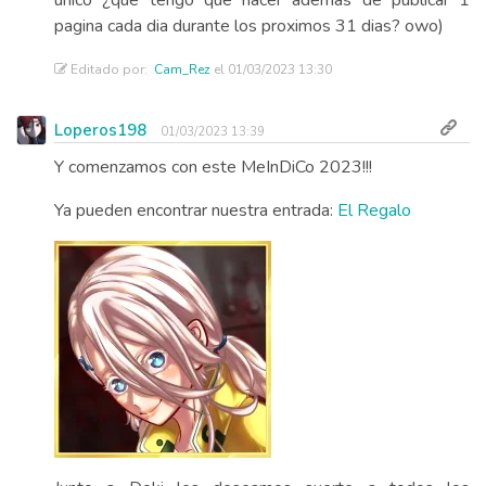
único ¿qué tengo que hacer además de publicar 1
pagina cada dia durante los proximos 31 dias? owo)
Editado por:
Cam_Rez
el 01/03/2023 13:30
Loperos198
01/03/2023 13:39
Y comenzamos con este MeInDiCo 2023!!!
Ya pueden encontrar nuestra entrada:
El Regalo