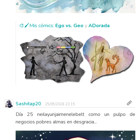
🎨🖌️Mis cómics:
Ego vs. Geo
y
ADorada
Sashitap20
25/05/2026 23:15
Día 25 neilayurijaimenelebelt como un pulpo de
negocios pobres almas en desgracia...