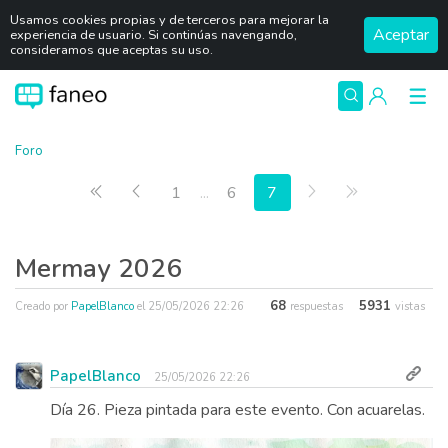
Usamos cookies propias y de terceros para mejorar la
Aceptar
experiencia de usuario. Si continúas navengando,
consideramos que aceptas su uso.
Foro
Primera página
Anterior
Siguiente
Última págin
1
...
6
7
Mermay 2026
68
5931
Creado por
PapelBlanco
el
25/05/2026 22:26
respuestas
vistas
PapelBlanco
25/05/2026 22:26
Día 26. Pieza pintada para este evento. Con acuarelas.