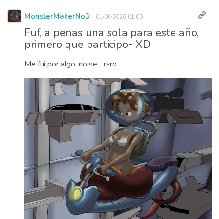
MonsterMakerNo3
01/06/2026 01:00
Fuf, a penas una sola para este año,
primero que participo- XD
Me fui por algo, no se... raro.