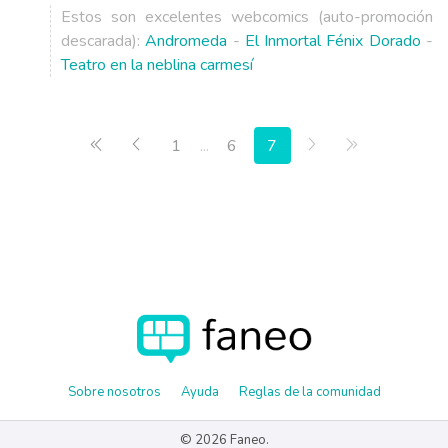
Estos son excelentes webcomics (auto-promoción
descarada):
Andromeda
-
El Inmortal Fénix Dorado
-
Teatro en la neblina carmesí
Primera página
Anterior
Siguiente
Última págin
1
...
6
7
Sobre nosotros
Ayuda
Reglas de la comunidad
© 2026 Faneo.