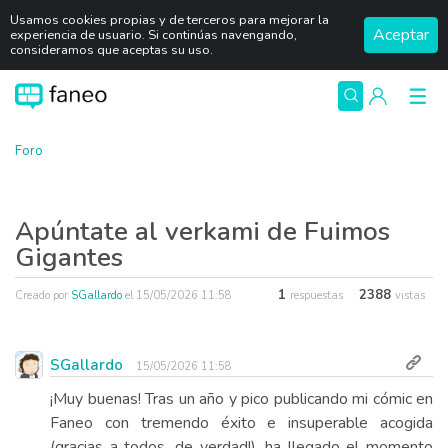
Usamos cookies propias y de terceros para mejorar la
Aceptar
experiencia de usuario. Si continúas navengando,
consideramos que aceptas su uso.
Foro
Apúntate al verkami de Fuimos
Gigantes
1
2388
Creado por
SGallardo
el
15/05/2026 11:58
respuestas
vistas
SGallardo
15/05/2026 11:58
¡Muy buenas! Tras un año y pico publicando mi cómic en
Faneo con tremendo éxito e insuperable acogida
(gracias a todos, de verdad!), ha llegado el momento