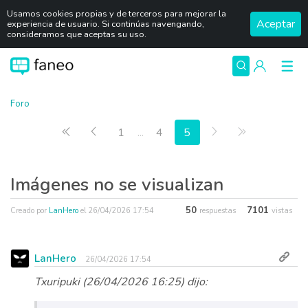
Usamos cookies propias y de terceros para mejorar la
Aceptar
experiencia de usuario. Si continúas navengando,
consideramos que aceptas su uso.
Foro
Primera página
Anterior
Siguiente
Última págin
1
...
4
5
Imágenes no se visualizan
50
7101
Creado por
LanHero
el
26/04/2026 17:54
respuestas
vistas
LanHero
26/04/2026 17:54
Txuripuki (26/04/2026 16:25) dijo: