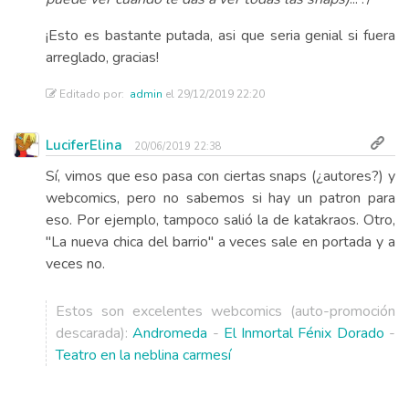
¡Esto es bastante putada, asi que seria genial si fuera
arreglado, gracias!
Editado por:
admin
el 29/12/2019 22:20
LuciferElina
20/06/2019 22:38
Sí, vimos que eso pasa con ciertas snaps (¿autores?) y
webcomics, pero no sabemos si hay un patron para
eso. Por ejemplo, tampoco salió la de katakraos. Otro,
"La nueva chica del barrio" a veces sale en portada y a
veces no.
Estos son excelentes webcomics (auto-promoción
descarada):
Andromeda
-
El Inmortal Fénix Dorado
-
Teatro en la neblina carmesí