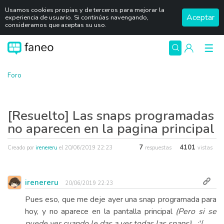
Usamos cookies propias y de terceros para mejorar la
Aceptar
experiencia de usuario. Si continúas navengando,
consideramos que aceptas su uso.
Foro
[Resuelto] Las snaps programadas
no aparecen en la pagina principal
7
4101
Creado por
irenereru
el
20/06/2019 22:23
respuestas
vistas
irenereru
20/06/2019 22:23
Pues eso, que me deje ayer una snap programada para
hoy, y no aparece en la pantalla principal
(Pero si se
puede ver cuando le das a ver todas las snaps)
... :'/