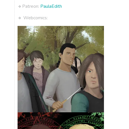
🔹Patreon:
PaulaEdith
🔹 Webcomics: