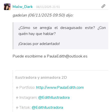
Malw_Dark
06/11/2025 21:51
gadelan (06/11/2025 09:50) dijo:
¿Cómo se arregla el desaguisado este? ¿Con
quién hay que hablar?
¡Gracias por adelantado!
Puede escribirme a PaulaEdith@outlook.es
Ilustradora y animadora 2D
🔹Portfolio:
http://www.PaulaEdith.com
🔹Instagram:
@EdithIlustradora
🔹Tiktok:
@EdithIlustradora