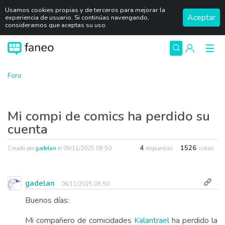
Usamos cookies propias y de terceros para mejorar la
Aceptar
experiencia de usuario. Si continúas navengando,
consideramos que aceptas su uso.
Foro
Mi compi de comics ha perdido su
cuenta
4
1526
Creado por
gadelan
el
06/11/2025 09:50
respuestas
vistas
gadelan
06/11/2025 09:50
Buenos días:
Mi compañero de comicidades
Kalantrael
ha perdido la