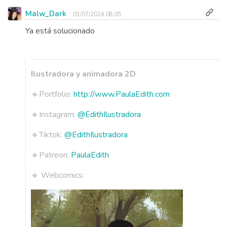
Malw_Dark
01/07/2024 08:05
Ya está solucionado
Ilustradora y animadora 2D
🔹Portfolio:
http://www.PaulaEdith.com
🔹Instagram:
@EdithIlustradora
🔹Tiktok:
@EdithIlustradora
🔹Patreon:
PaulaEdith
🔹 Webcomics: