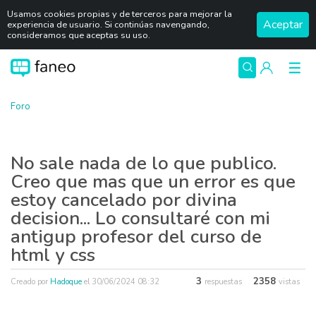
Usamos cookies propias y de terceros para mejorar la
Aceptar
experiencia de usuario. Si continúas navengando,
consideramos que aceptas su uso.
Foro
No sale nada de lo que publico.
Creo que mas que un error es que
estoy cancelado por divina
decision... Lo consultaré con mi
antigup profesor del curso de
html y css
3
2358
Creado por
Hadoque
el
30/06/2024 08:32
respuestas
vistas