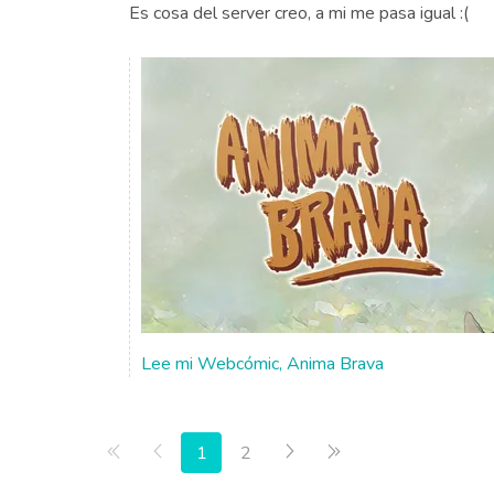
Es cosa del server creo, a mi me pasa igual :(
Lee mi Webcómic, Anima Brava
Primera página
Anterior
Siguiente
Última página
1
2