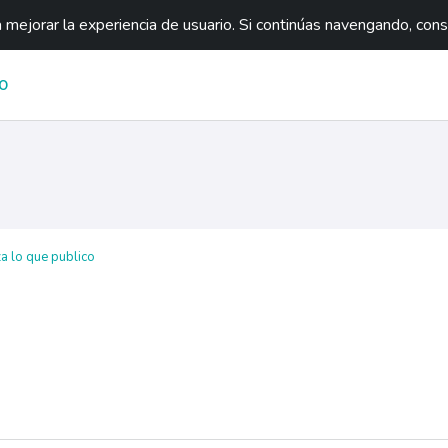
mejorar la experiencia de usuario. Si continúas navengando, con
O
za lo que publico