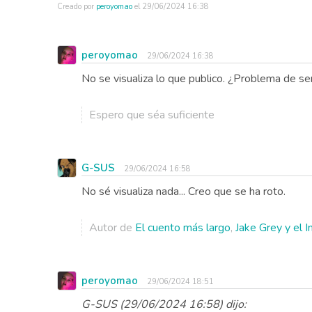
Creado por
peroyomao
el
29/06/2024 16:38
peroyomao
29/06/2024 16:38
No se visualiza lo que publico. ¿Problema de s
Espero que séa suficiente
G-SUS
29/06/2024 16:58
No sé visualiza nada... Creo que se ha roto.
Autor de
El cuento más largo
,
Jake Grey y el 
peroyomao
29/06/2024 18:51
G-SUS (29/06/2024 16:58) dijo: