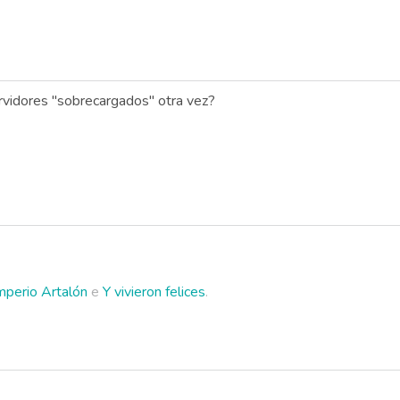
ervidores "sobrecargados" otra vez?
Imperio Artalón
e
Y vivieron felices
.