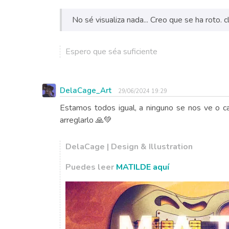
No sé visualiza nada... Creo que se ha roto. c
Espero que séa suficiente
DelaCage_Art
29/06/2024 19:29
Estamos todos igual, a ninguno se nos ve o ca
arreglarlo 🙏💚
DelaCage | Design & Illustration
Puedes leer
MATILDE aquí