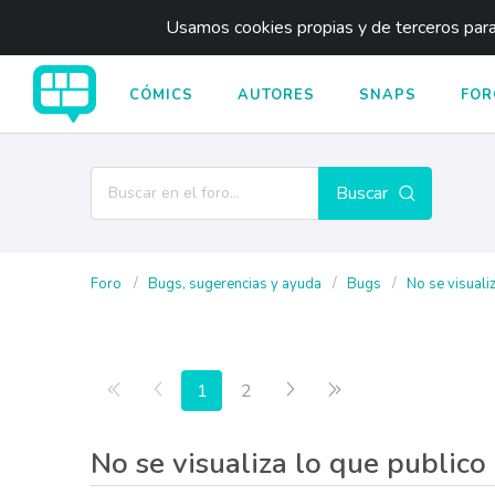
Usamos cookies propias y de terceros para 
CÓMICS
AUTORES
SNAPS
FOR
Buscar
Foro
Bugs, sugerencias y ayuda
Bugs
No se visuali
Primera página
Anterior
Siguiente
Última página
1
2
No se visualiza lo que publico