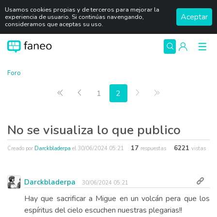
Usamos cookies propias y de terceros para mejorar la
Aceptar
experiencia de usuario. Si continúas navengando,
consideramos que aceptas su uso.
Foro
Primera página
Anterior
Siguiente
Última página
1
2
No se visualiza lo que publico
17
6221
Creado por
Darckbladerpa
el
30/06/2024 05:21
respuestas
vistas
Darckbladerpa
30/06/2024 05:21
Hay que sacrificar a Migue en un volcán pera que los
espíritus del cielo escuchen nuestras plegarias!!