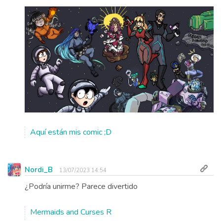
Aquí están mis comic ;D
Nordi_B
13/07/2023 14:54
¿Podría unirme? Parece divertido
Mermaids and Curses R