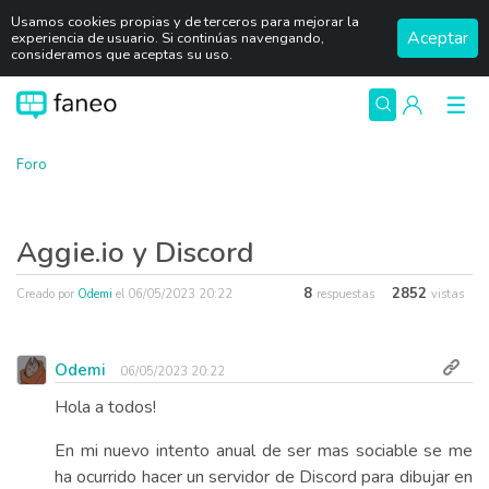
Usamos cookies propias y de terceros para mejorar la
Aceptar
experiencia de usuario. Si continúas navengando,
consideramos que aceptas su uso.
Foro
Aggie.io y Discord
8
2852
Creado por
Odemi
el
06/05/2023 20:22
respuestas
vistas
Odemi
06/05/2023 20:22
Hola a todos!
En mi nuevo intento anual de ser mas sociable se me
ha ocurrido hacer un servidor de Discord para dibujar en