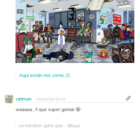
Aquí están mis comic ;D
catman
13/01/2024 02:15
waaaaa....!! que super genial 🤩
un hombre-gato que... dibuja