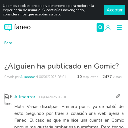
Usamos cookies propias y de terceros para mejorar la
Aceptar
experiencia de usuario. Si continúas navengando,
consideramos que aceptas su uso.
Foro
¿Alguien ha publicado en Gomic?
10
2477
Creado por
Allmanzor
el
06/06/2025 08:01
respuestas
vistas
Allmanzor
06/06/2025 08:01
Hola. Varias disculpas. Primero por si ya se habló de
esto. Segundo por traer a colasión una web ajena a
Faneo. El caso es que me hice una cuenta en Gomic
porque me gustaría probar esa plataforma. Pero tengo