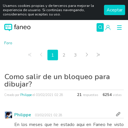
Usamos cookies propias y de terceros para mejorar la
Aceptar
experiencia de usuario. Si continúas navengando,
consideramos que aceptas su uso.
Foro
Primera página
Anterior
Siguiente
Última página
1
2
3
Como salir de un bloqueo para
dibujar?
21
6254
Creado por
Philippe
el
03/02/2021 02:28
respuestas
vistas
Philippe
03/02/2021 02:28
En los meses que he estado aqui en Faneo he visto