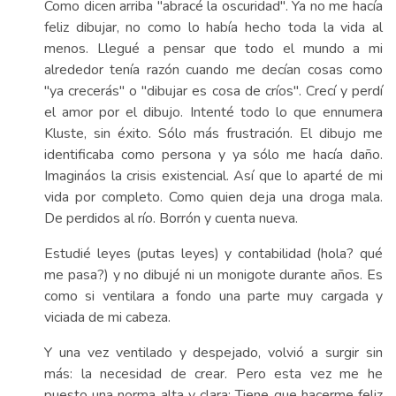
Como dicen arriba "abracé la oscuridad". Ya no me hacía
feliz dibujar, no como lo había hecho toda la vida al
menos. Llegué a pensar que todo el mundo a mi
alrededor tenía razón cuando me decían cosas como
"ya crecerás" o "dibujar es cosa de críos". Crecí y perdí
el amor por el dibujo. Intenté todo lo que ennumera
Kluste, sin éxito. Sólo más frustración. El dibujo me
identificaba como persona y ya sólo me hacía daño.
Imagináos la crisis existencial. Así que lo aparté de mi
vida por completo. Como quien deja una droga mala.
De perdidos al río. Borrón y cuenta nueva.
Estudié leyes (putas leyes) y contabilidad (hola? qué
me pasa?) y no dibujé ni un monigote durante años. Es
como si ventilara a fondo una parte muy cargada y
viciada de mi cabeza.
Y una vez ventilado y despejado, volvió a surgir sin
más: la necesidad de crear. Pero esta vez me he
puesto una norma alta y clara: Tiene que hacerme feliz