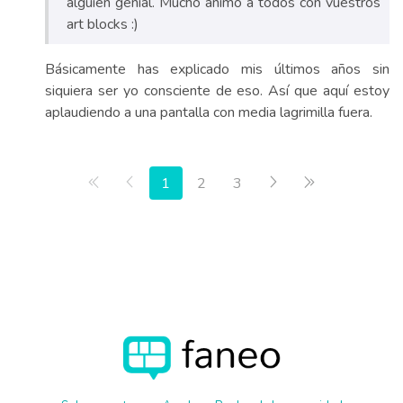
alguien genial. Mucho ánimo a todos con vuestros
art blocks :)
Básicamente has explicado mis últimos años sin
siquiera ser yo consciente de eso. Así que aquí estoy
aplaudiendo a una pantalla con media lagrimilla fuera.
Primera página
Anterior
Siguiente
Última página
1
2
3