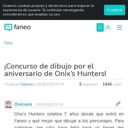
Usamos cookies propias y de terceros para mejorar la
Aceptar
experiencia de usuario. Si continúas navengando,
consideramos que aceptas su uso.
Foro
¡Concurso de dibujo por el
aniversario de Onix’s Hunters!
5
1646
Creado por
Oreliane
el
29/09/2025 07:54
respuestas
vistas
Oreliane
29/09/2025 07:54
Onix’s Hunters celebra 7 años desde que entró en
Faneo y qué mejor que dibujar a los personajes. Para
participar, tan sólo hace falta hace un fanart del