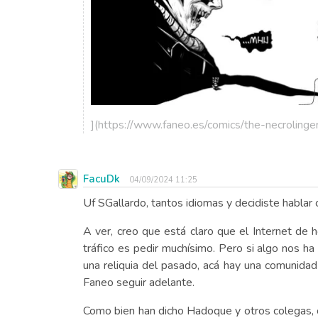
](https://www.faneo.es/comics/the-necroling
FacuDk
04/09/2024 11:25
Uf SGallardo, tantos idiomas y decidiste hablar 
A ver, creo que está claro que el Internet d
tráfico es pedir muchísimo. Pero si algo nos ha
una reliquia del pasado, acá hay una comunid
Faneo seguir adelante.
Como bien han dicho Hadoque y otros colegas, c