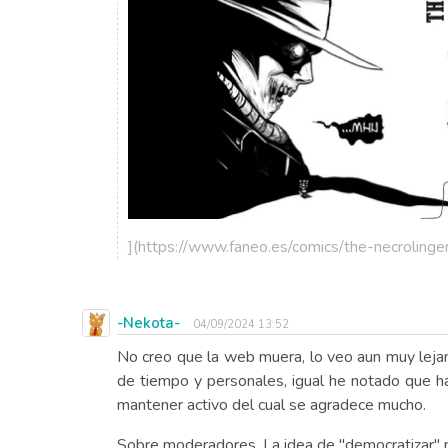
](https://www.faneo.es/comics/the-necroling
-Nekota-
04/09/2024 13:52
No creo que la web muera, lo veo aun muy lejan
de tiempo y personales, igual he notado que ha
mantener activo del cual se agradece mucho.
Sobre moderadores. La idea de "democratizar" 