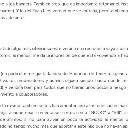
o a los banners. También creo que es importante retomar el Inst
marme). Y lo del Twitch es verdad que se extraña, pero también
más adelante.
stado algo más silenciosa este verano no creo que la vaya a pal
cómic, al menos, me da la impresión de que está volviendo a habe
n particular me gusta la idea de Hadoque de tener a algunos p
activa, los moderadores y admins siguen siendo, hasta donde t
d) y vendría bien para todos que no fueran unos pocos a riesg
amiento a colaboradores.
 y lo mismo también se les han amontonado a los que suelen ha
vieja, aunque sean comentarios cortos como "NOOO" o "SIII"; a
de ánimos, si no para avivar un poco la actividad al menos 
ado no tengo mucho más que aportar a este hilo que no hayan ap