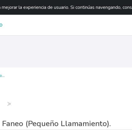
mejorar la experiencia de usuario. Si continúas navengando, con
O
...
Siguiente
Última página
 Faneo (Pequeño Llamamiento).