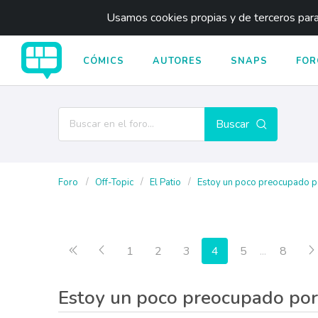
Usamos cookies propias y de terceros para 
CÓMICS
AUTORES
SNAPS
FOR
Buscar
Foro
Off-Topic
El Patio
Estoy un poco preocupado po
Primera página
Anterior
1
2
3
4
5
...
8
Estoy un poco preocupado por