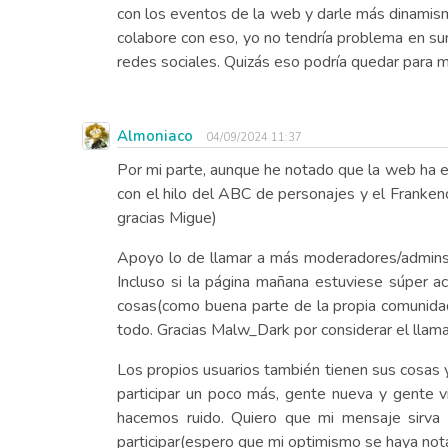
con los eventos de la web y darle más dinamism
colabore con eso, yo no tendría problema en su
redes sociales. Quizás eso podría quedar para 
Almoniaco
04/09/2024 11:37
Por mi parte, aunque he notado que la web ha e
con el hilo del ABC de personajes y el Franken
gracias Migue)
Apoyo lo de llamar a más moderadores/admins(e
Incluso si la página mañana estuviese súper 
cosas(como buena parte de la propia comunida
todo. Gracias Malw_Dark por considerar el llam
Los propios usuarios también tienen sus cosas
participar un poco más, gente nueva y gente 
hacemos ruido. Quiero que mi mensaje sirva 
participar(espero que mi optimismo se haya not