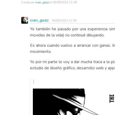
Creado por
ivan_goaz
el
04/09/2024 11:09
ivan_goaz
04/09/2024 11:09
Yo también he pasado por una experiencia simi
movidas de la vida) no continué dibujando.
Es ahora cuando vuelvo a arrancar con ganas. I
movimiento.
Yo por mi parte le voy a dar mucha traca a la p
estudio de diseño gráfico, desarrollo web y apps,
[