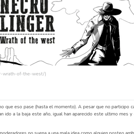
er-wrath-of-the-west/)
o que eso pase (hasta el momento). A pesar que no participo ca
n ido a la baja este año, igual han aparecido este ultimo mes y
moderadores no suena a una mala idea como alguien posteo arriba