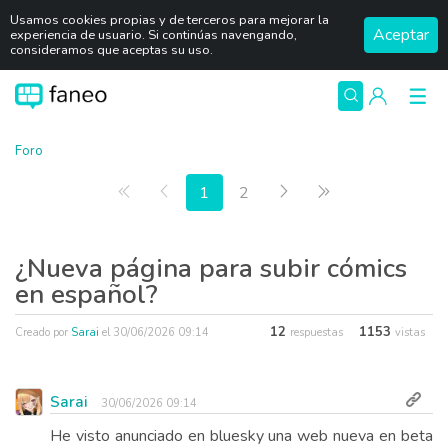
Usamos cookies propias y de terceros para mejorar la
Aceptar
experiencia de usuario. Si continúas navengando,
consideramos que aceptas su uso.
Foro
Primera página
Anterior
Siguiente
Última página
1
2
¿Nueva página para subir cómics
en español?
12
1153
Creado por
Sarai
el
30/06/2026 09:14
respuestas
vistas
Sarai
30/06/2026 09:14
He visto anunciado en bluesky una web nueva en beta