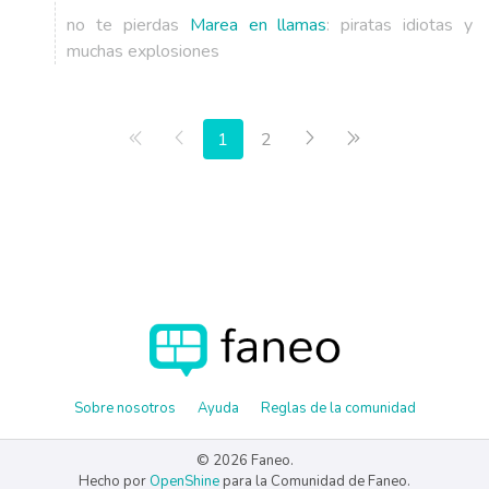
no te pierdas
Marea en llamas
: piratas idiotas y
muchas explosiones
Primera página
Anterior
Siguiente
Última página
1
2
Sobre nosotros
Ayuda
Reglas de la comunidad
© 2026 Faneo.
Hecho por
OpenShine
para la Comunidad de Faneo.