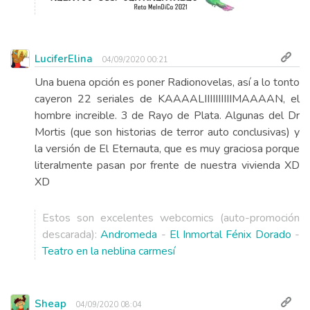
LuciferElina
04/09/2020 00:21
Una buena opción es poner Radionovelas, así a lo tonto
cayeron 22 seriales de KAAAALIIIIIIIIIIMAAAAN, el
hombre increible. 3 de Rayo de Plata. Algunas del Dr
Mortis (que son historias de terror auto conclusivas) y
la versión de El Eternauta, que es muy graciosa porque
literalmente pasan por frente de nuestra vivienda XD
XD
Estos son excelentes webcomics (auto-promoción
descarada):
Andromeda
-
El Inmortal Fénix Dorado
-
Teatro en la neblina carmesí
Sheap
04/09/2020 08:04