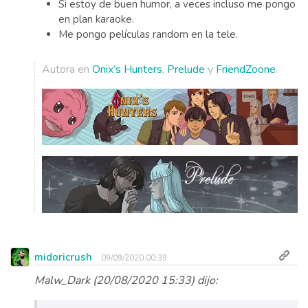
Si estoy de buen humor, a veces incluso me pongo
en plan karaoke.
Me pongo películas random en la tele.
Autora en
Onix’s Hunters
,
Prelude
y
FriendZoone
.
midoricrush
09/09/2020 00:39
Malw_Dark (20/08/2020 15:33) dijo: