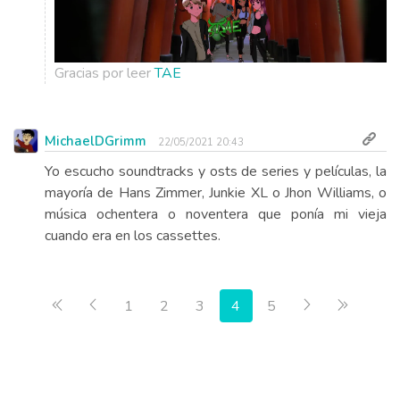
Gracias por leer
TAE
MichaelDGrimm
22/05/2021 20:43
Yo escucho soundtracks y osts de series y películas, la
mayoría de Hans Zimmer, Junkie XL o Jhon Williams, o
música ochentera o noventera que ponía mi vieja
cuando era en los cassettes.
Primera página
Anterior
Siguiente
Última 
1
2
3
4
5