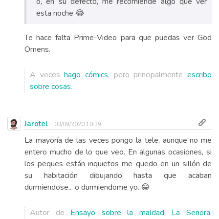
o, en su defecto, me recomiende algo que ver
esta noche 😂
Te hace falta Prime-Video para que puedas ver God
Omens.
A veces
hago cómics
, pero principalmente
escribo
sobre cosas
.
Jarotel
03/09/2020 10:39
La mayoría de las veces pongo la tele, aunque no me
entero mucho de lo que veo. En algunas ocasiones, si
los peques están inquietos me quedo en un sillón de
su habitación dibujando hasta que acaban
durmiendose... o durmiendome yo. 😁
Autor de
Ensayo sobre la maldad
,
La Señora
,