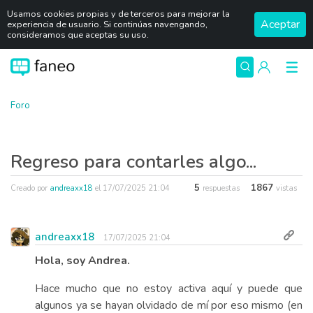
Usamos cookies propias y de terceros para mejorar la
Aceptar
experiencia de usuario. Si continúas navengando,
consideramos que aceptas su uso.
Foro
Regreso para contarles algo...
5
1867
Creado por
andreaxx18
el
17/07/2025 21:04
respuestas
vistas
andreaxx18
17/07/2025 21:04
Hola, soy Andrea.
Hace mucho que no estoy activa aquí y puede que
algunos ya se hayan olvidado de mí por eso mismo (en