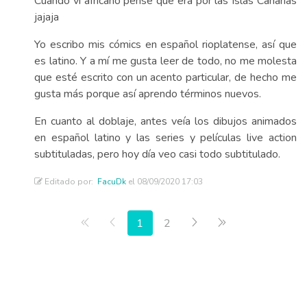
Cuando vi africano pensé que era por las Islas Canarias
jajaja
Yo escribo mis cómics en español rioplatense, así que
es latino. Y a mí me gusta leer de todo, no me molesta
que esté escrito con un acento particular, de hecho me
gusta más porque así aprendo términos nuevos.
En cuanto al doblaje, antes veía los dibujos animados
en español latino y las series y películas live action
subtituladas, pero hoy día veo casi todo subtitulado.
Editado por:
FacuDk
el 08/09/2020 17:03
Primera página
Anterior
Siguiente
Última página
1
2