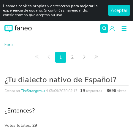
Usamos cookies propias y de terceros para mejorar la
Aceptar
experiencia de usuario. Si continúas navengando,
consideramos que aceptas su uso.
Foro
Primera página
Anterior
Siguiente
Última página
1
2
¿Tu dialecto nativo de Español?
19
8696
Creado por
TheStrangerous
el
08/09/2020 09:17
respuestas
vistas
¿Entonces?
Votos totales:
29