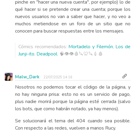
pinche en "hacer una nueva cuenta", por ejemplo) lo de
qué hacer si se pretende crear una cuenta; porque los
nuevos usuarios no van a saber que hacer, y no veo a
muchos metiendose en un foro de un sitio que no
conocen para buscar respuestas entre los mensajes.
Cómics recomendados:
Mortadelo y Filemón
,
Los de
Junji-ito
,
Deadpool
. 🧠👁️👁️🩸🔪🦷🔪💉🩸
Malw_Dark
22/07/2025 14:16
Nosotros no podemos tocar el código de la página, y
no hay ninguna prisa: esto no es un servicio de pago,
plus nadie morirá porque la página esté cerrada (salvo
los bots, que como habrán notado, ya hay menos).
Se solucionará el tema del 404 cuando sea posible.
Con respecto a las redes, vuelven a manos Rucy.