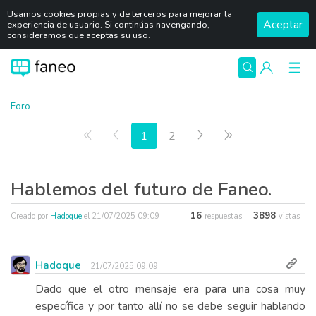
Usamos cookies propias y de terceros para mejorar la
Aceptar
experiencia de usuario. Si continúas navengando,
consideramos que aceptas su uso.
Foro
Primera página
Anterior
Siguiente
Última página
1
2
Hablemos del futuro de Faneo.
16
3898
Creado por
Hadoque
el
21/07/2025 09:09
respuestas
vistas
Hadoque
21/07/2025 09:09
Dado que el otro mensaje era para una cosa muy
específica y por tanto allí no se debe seguir hablando