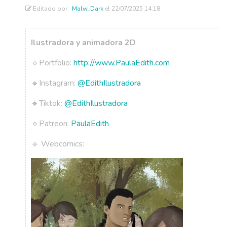
Editado por:
Malw_Dark
el 22/07/2025 14:18
Ilustradora y animadora 2D
🔹Portfolio:
http://www.PaulaEdith.com
🔹Instagram:
@EdithIlustradora
🔹Tiktok:
@EdithIlustradora
🔹Patreon:
PaulaEdith
🔹 Webcomics: