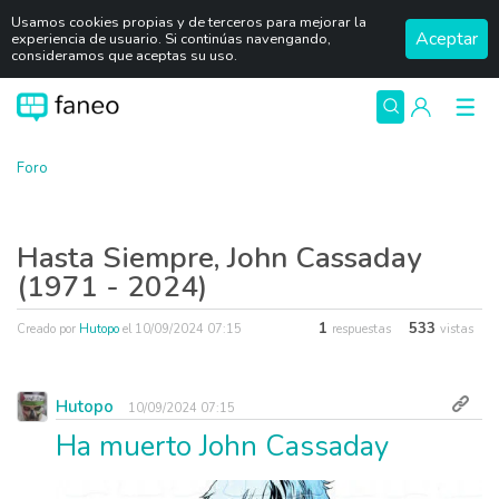
Usamos cookies propias y de terceros para mejorar la
Aceptar
experiencia de usuario. Si continúas navengando,
consideramos que aceptas su uso.
Foro
Hasta Siempre, John Cassaday
(1971 - 2024)
1
533
Creado por
Hutopo
el
10/09/2024 07:15
respuestas
vistas
Hutopo
10/09/2024 07:15
Ha muerto John Cassaday