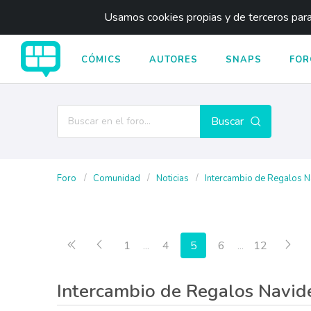
Usamos cookies propias y de terceros para 
CÓMICS
AUTORES
SNAPS
FOR
Buscar
Foro
Comunidad
Noticias
Intercambio de Regalos Na
Primera página
Anterior
Sig
1
...
4
5
6
...
12
Intercambio de Regalos Na