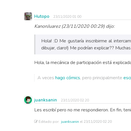
Hutopo
23/11/2020 01:00
KanonJuarez (23/11/2020 00:29) dijo:
Hola! :D Me gustaría inscribirme al interca
dibujar, claro!) Me podrían explicar?? Muchas
Hola, la mecánica de participación está explica
A veces
hago cómics
, pero principalmente
esc
juanksanin
23/11/2020 02:20
Les escribí pero no me respondieron. En fin, ten
Editado por:
juanksanin
el 23/11/2020 02:20