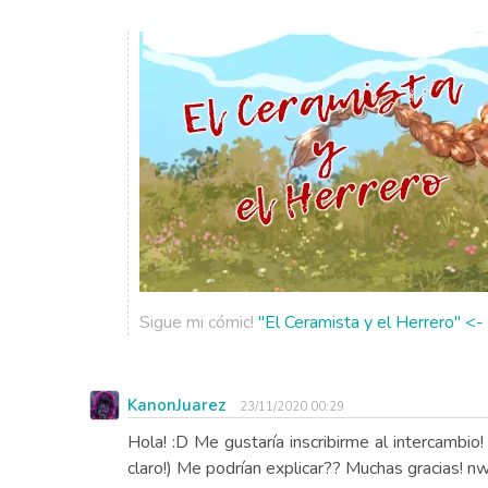
Sigue mi cómic!
"El Ceramista y el Herrero" <- 
KanonJuarez
23/11/2020 00:29
Hola! :D Me gustaría inscribirme al intercambio!
claro!) Me podrían explicar?? Muchas gracias! n