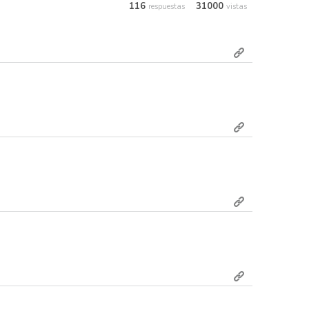
116
31000
respuestas
vistas