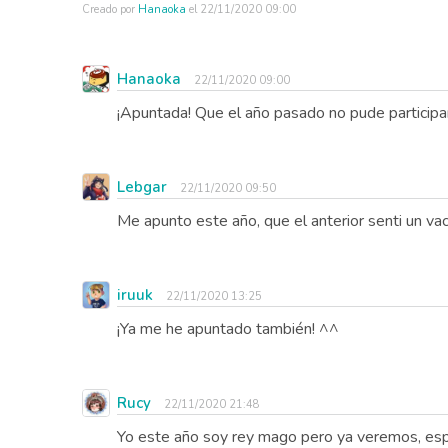
Creado por
Hanaoka
el
22/11/2020 09:00
Hanaoka
22/11/2020 09:00
¡Apuntada! Que el año pasado no pude participa
Lebgar
22/11/2020 09:50
Me apunto este año, que el anterior senti un vací
iruuk
22/11/2020 13:25
¡Ya me he apuntado también! ^^
Rucy
22/11/2020 21:48
Yo este año soy rey mago pero ya veremos, espe