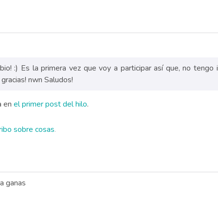
mbio! :) Es la primera vez que voy a participar así que, no teng
 gracias! nwn Saludos!
da en
el primer post del hilo
.
ribo sobre cosas
.
ia ganas