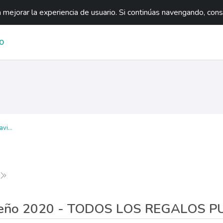
mejorar la experiencia de usuario. Si continúas navengando, con
O
vi...
uiente
Última página
videño 2020 - TODOS LOS REGALOS 