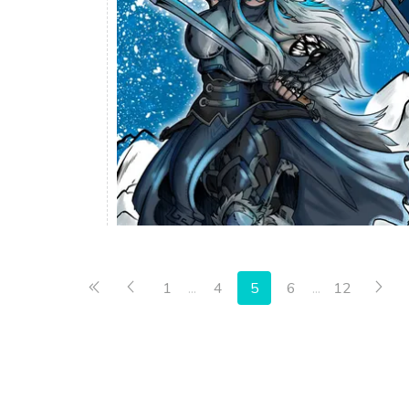
Primera página
Anterior
Sig
1
...
4
5
6
...
12