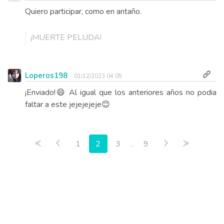
Quiero participar, como en antaño.
¡MUERTE PELUDA!
Loperos198
01/12/2023 04:05
¡Enviado!😄 Al igual que los anteriores años no podia
faltar a este jejejejeje😊
Primera página
Anterior
Siguiente
Última pá
1
2
3
...
9