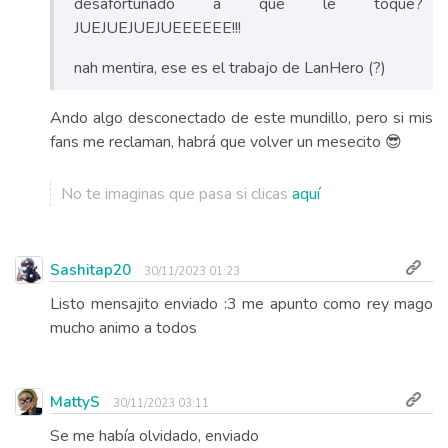
desafortunado a que le toque?
JUEJUEJUEJUEEEEEE!!!
nah mentira, ese es el trabajo de LanHero (?)
Ando algo desconectado de este mundillo, pero si mis
fans me reclaman, habrá que volver un mesecito 😎
No te imaginas que pasa si clicas
aquí
Sashitap20
30/11/2023 01:23
Listo mensajito enviado :3 me apunto como rey mago
mucho animo a todos
MattyS
30/11/2023 03:11
Se me había olvidado, enviado