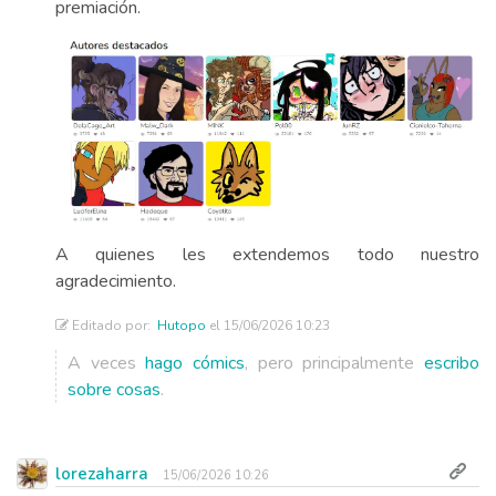
premiación.
A quienes les extendemos todo nuestro
agradecimiento.
Editado por:
Hutopo
el 15/06/2026 10:23
A veces
hago cómics
, pero principalmente
escribo
sobre cosas
.
lorezaharra
15/06/2026 10:26