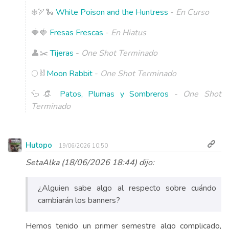
❄️🏹🐍
White Poison and the Huntress
-
En Curso
🍓🍓
Fresas Frescas
-
En Hiatus
👤✂️
Tijeras
-
One Shot Terminado
🌕🐰
Moon Rabbit
-
One Shot Terminado
🦆👒
Patos, Plumas y Sombreros
-
One Shot
Terminado
Hutopo
19/06/2026 10:50
SetaAlka (18/06/2026 18:44) dijo:
¿Alguien sabe algo al respecto sobre cuándo
cambiarán los banners?
Hemos tenido un primer semestre algo complicado,