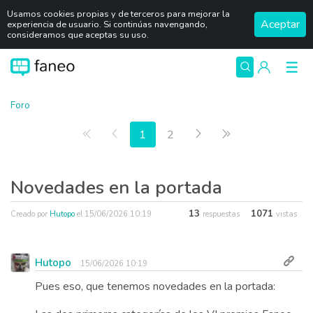
Usamos cookies propias y de terceros para mejorar la
Aceptar
experiencia de usuario. Si continúas navengando,
consideramos que aceptas su uso.
Foro
Primera página
Anterior
Siguiente
Última página
1
2
Novedades en la portada
13
1071
Creado por
Hutopo
el
15/06/2026 10:19
respuestas
vistas
Hutopo
15/06/2026 10:19
Pues eso, que tenemos novedades en la portada: