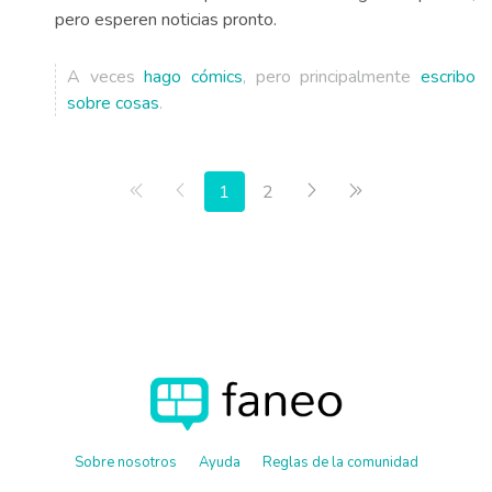
pero esperen noticias pronto.
A veces
hago cómics
, pero principalmente
escribo
sobre cosas
.
Primera página
Anterior
Siguiente
Última página
1
2
Sobre nosotros
Ayuda
Reglas de la comunidad