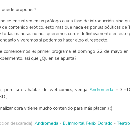
se puede proponer?
que no se encuntren en un prólogo o una fase de introducción, sin
 contenido erótico, esto mas que nada es por las póliticas de T
De todas maneras no nos queremos cerrar definitivamente en este p
oponganlo y veremos si podemos hacer algo al respecto.
ue comencemos el primer programa el domingo 22 de mayo en el 
xperimento, asi que ¿Quien se apunta?
, pero si es hablar de webcomics, venga
Andromeda
=D =D (
XD )
nalizar obra y tiene mucho contenido para más placer ;) ;)
ción descarada):
Andromeda
-
El Inmortal Fénix Dorado
-
Teatro