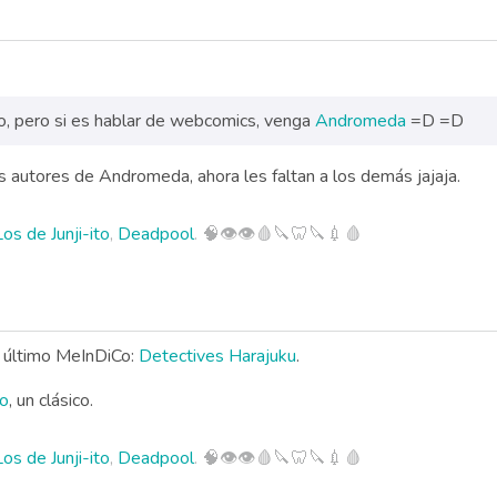
, pero si es hablar de webcomics, venga
Andromeda
=D =D
 autores de Andromeda, ahora les faltan a los demás jajaja.
Los de Junji-ito
,
Deadpool
. 🧠👁️👁️🩸🔪🦷🔪💉🩸
 último MeInDiCo:
Detectives Harajuku
.
to
, un clásico.
Los de Junji-ito
,
Deadpool
. 🧠👁️👁️🩸🔪🦷🔪💉🩸