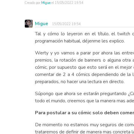
Creado por
Migue
el
15/05/2022 19:54
Migue
15/05/2022 19:54
Tal y cómo lo leyeron en el título, el twit
programación habitual, déjenme les explico.
Werty y yo vamos a parar por ahora las entrev
premios, la rotación de banners o alguna otra
cómic, por supuesto que esto será en el mejor 
comentar de 2 a 4 cómics dependiendo de la lo
preparados, no hacer una lectura en directo.
Súpongo que ahora se estarán preguntando ¿C
todo el mundo, creemos que la manera mas adec
Para postular a su cómic solo deben coment
De momento no estamos muy seguros de como va
trataremos de definir de manera mas concreta l