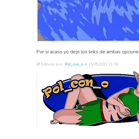
Por si acaso yo dejo los links de ambas opcione
Editado por:
Pol_con_o
el 15/05/2022 21:30