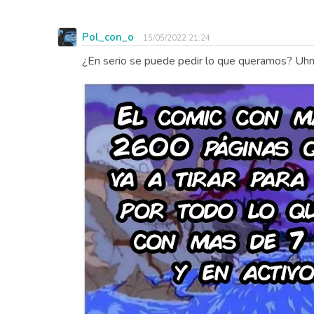
Pol_con_o
15/05/2022 21:24
¿En serio se puede pedir lo que queramos? Uhm