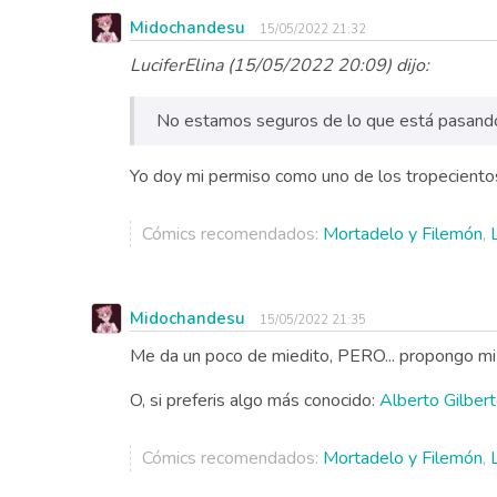
Midochandesu
15/05/2022 21:32
LuciferElina (15/05/2022 20:09) dijo:
No estamos seguros de lo que está pasando
Yo doy mi permiso como uno de los tropecientos
Cómics recomendados:
Mortadelo y Filemón
,
Midochandesu
15/05/2022 21:35
Me da un poco de miedito, PERO... propongo mi
O, si preferis algo más conocido:
Alberto Gilber
Cómics recomendados:
Mortadelo y Filemón
,