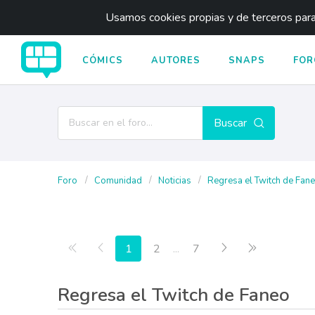
Usamos cookies propias y de terceros para 
CÓMICS
AUTORES
SNAPS
FOR
Buscar
Foro
Comunidad
Noticias
Regresa el Twitch de Fan
Primera página
Anterior
Siguiente
Última pági
1
2
...
7
Regresa el Twitch de Faneo