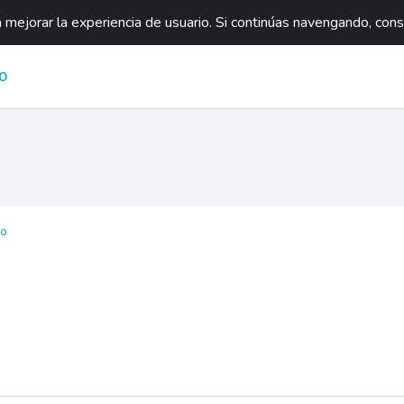
mejorar la experiencia de usuario. Si continúas navengando, con
O
eo
na