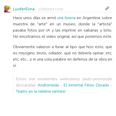
LuciferElina
27/09/2024 12:59
Hace unos días se armó
una buena
en Argentina, sobre
muestra de "arte" en un museo, donde la "artista"
pasaba fotos por IA y las imprime en sabanas y listo.
No encotramos el video original, así que ponemos este.
Obviamente salieron a funar al tipo que hizo esto, que
es misogino, bruto, odiador, que no debería opinar, etc,
etc, etc... y ni una sola palabra en defensa de la obra en
sí.
Estos son excelentes webcomics (auto-promoción
descarada):
Andromeda
-
El Inmortal Fénix Dorado
-
Teatro en la neblina carmesí