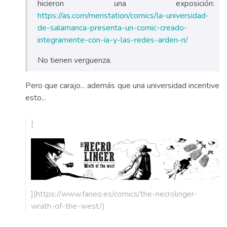
hicieron una exposición:
https://as.com/meristation/comics/la-universidad-
de-salamanca-presenta-un-comic-creado-
integramente-con-ia-y-las-redes-arden-n/
No tienen verguenza.
Pero que carajo... además que una universidad incentive
esto...
[
](https://www.faneo.es/comics/the-necrolinger-
wrath-of-the-west/)