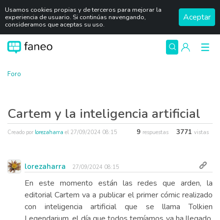
Usamos cookies propias y de terceros para mejorar la
Aceptar
experiencia de usuario. Si continúas navengando,
consideramos que aceptas su uso.
Foro
Cartem y la inteligencia artificial
9
3771
Creado por
lorezaharra
el
27/09/2024 08:15
respuestas
vistas
lorezaharra
27/09/2024 08:15
En este momento están las redes que arden, la
editorial Cartem va a publicar el primer cómic realizado
con inteligencia artificial que se llama Tolkien
Legendarium, el día que todos temíamos ya ha llegado,