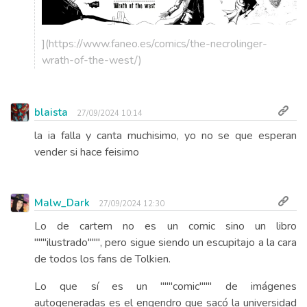
](https://www.faneo.es/comics/the-necrolinger-
wrath-of-the-west/)
blaista
27/09/2024 10:14
la ia falla y canta muchisimo, yo no se que esperan
vender si hace feisimo
Malw_Dark
27/09/2024 12:30
Lo de cartem no es un comic sino un libro
"""ilustrado""", pero sigue siendo un escupitajo a la cara
de todos los fans de Tolkien.
Lo que sí es un """comic""" de imágenes
autogeneradas es el engendro que sacó la universidad