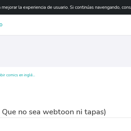
mejorar la experiencia de usuario. Si continúas navengando, con
O
ir comics en inglé...
( Que no sea webtoon ni tapas)