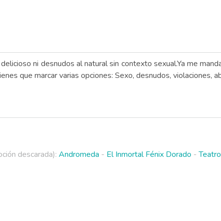
elicioso ni desnudos al natural sin contexto sexual.Ya me manda
es que marcar varias opciones: Sexo, desnudos, violaciones, abu
ción descarada):
Andromeda
-
El Inmortal Fénix Dorado
-
Teatro