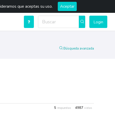
sideramos que aceptas su uso.
Aceptar
Login
Búsqueda avanzada
5
4987
respuestas
vistas