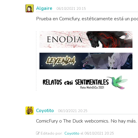
Algaire
06/10/2021 20:15
Prueba en Comicfury, estéticamente está un poc
Coyotito
06/10/2021 20:25
ComicFury o The Duck webcomics. No hay más.
Editado por:
Coyotito
el 06/10/2021 20:25