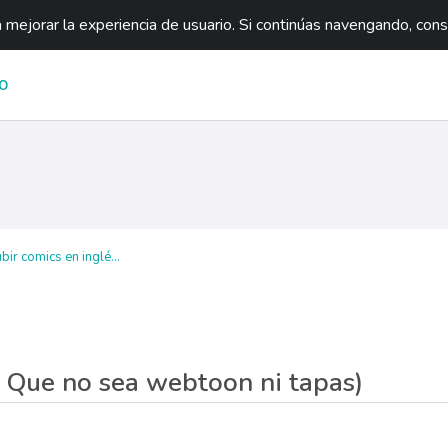
mejorar la experiencia de usuario. Si continúas navengando, con
O
ir comics en inglé...
( Que no sea webtoon ni tapas)