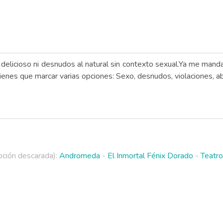
elicioso ni desnudos al natural sin contexto sexual.Ya me manda
es que marcar varias opciones: Sexo, desnudos, violaciones, abu
ción descarada):
Andromeda
-
El Inmortal Fénix Dorado
-
Teatro