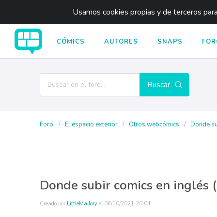
Usamos cookies propias y de terceros para 
CÓMICS
AUTORES
SNAPS
FOR
Buscar
Foro
El espacio exterior
Otros webcómics
Donde sub
Donde subir comics en inglés 
Creado por
LittleMallory
el
06/10/2021 20:04