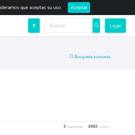
sideramos que aceptas su uso.
Aceptar
Login
Búsqueda avanzada
5
4983
respuestas
vistas