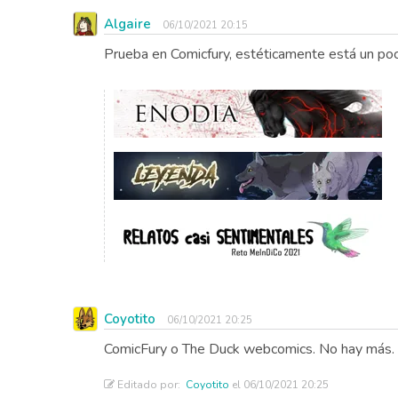
Algaire
06/10/2021 20:15
Prueba en Comicfury, estéticamente está un poc
Coyotito
06/10/2021 20:25
ComicFury o The Duck webcomics. No hay más.
Editado por:
Coyotito
el 06/10/2021 20:25