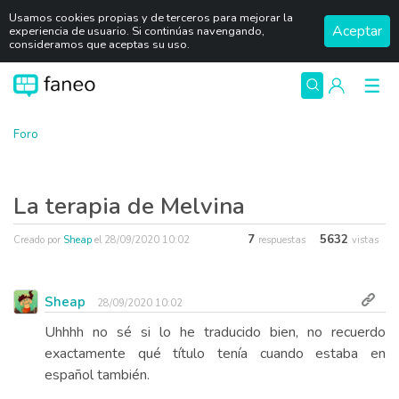
Usamos cookies propias y de terceros para mejorar la
Aceptar
experiencia de usuario. Si continúas navengando,
consideramos que aceptas su uso.
Foro
La terapia de Melvina
7
5632
Creado por
Sheap
el
28/09/2020 10:02
respuestas
vistas
Sheap
28/09/2020 10:02
Uhhhh no sé si lo he traducido bien, no recuerdo
exactamente qué título tenía cuando estaba en
español también.