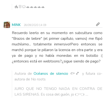
🐲🐰🐱🐢🐢🐢🐢🐢
MINK
28/09/2020 14:09
Recuerdo leerlo en su momento en subcultura como
"Brazos de liebre" (el primer capítulo, vamos) me flipó
muchísimo... totalmente inmersivo!Pero entonces se
marchó porque le pillaron la licencia en otra parte y era
ya de pago y no había monedas en mi bolsillo :(
¿entonces está en webtoons?¿sigue siendo de pago?
Autora de
Océanos de silencio
🐟💕 y futura co-
autora de No roots
JURO QUE NO TENGO NADA EN CONTRA DE
LAS SIRENAS. Es cosa del guión, jo 👉👈 ....