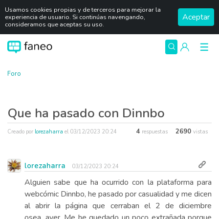
Usamos cookies propias y de terceros para mejorar la
Aceptar
experiencia de usuario. Si continúas navengando,
consideramos que aceptas su uso.
Foro
Que ha pasado con Dinnbo
4
2690
Creado por
lorezaharra
el
03/12/2023 20:24
respuestas
vistas
lorezaharra
03/12/2023 20:24
Alguien sabe que ha ocurrido con la plataforma para
webcómic Dinnbo, he pasado por casualidad y me dicen
al abrir la página que cerraban el 2 de diciembre
osea...ayer. Me he quedado un poco extrañada porque