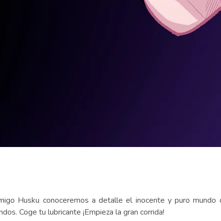
igo Husku conoceremos a detalle el inocente y puro mundo de
ndos. Coge tu lubricante ¡Empieza la gran corrida!