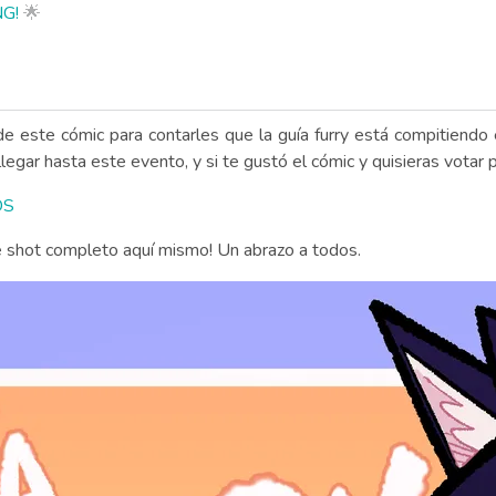
NG!
🌟
n de este cómic para contarles que la guía furry está compitiend
egar hasta este evento, y si te gustó el cómic y quisieras votar po
DS
e shot completo aquí mismo! Un abrazo a todos.