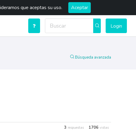
sideramos que aceptas su uso.
Aceptar
Login
Búsqueda avanzada
3
1706
respuestas
vistas