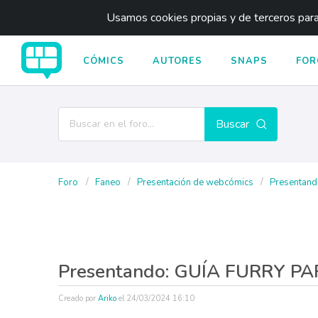
Usamos cookies propias y de terceros para 
CÓMICS
AUTORES
SNAPS
FOR
Buscar
Foro
Faneo
Presentación de webcómics
Presentand
Presentando: GUÍA FURRY 
Creado por
Ariko
el
24/03/2024 16:10