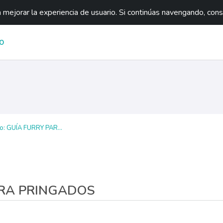
mejorar la experiencia de usuario. Si continúas navengando, con
O
o: GUÍA FURRY PAR...
PARA PRINGADOS