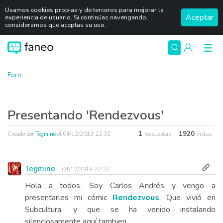
Usamos cookies propias y de terceros para mejorar la
Aceptar
experiencia de usuario. Si continúas navengando,
consideramos que aceptas su uso.
Foro
Presentando 'Rendezvous'
1
1920
Creado por
Tegmine
el
04/12/2019 22:32
respuestas
vistas
Tegmine
04/12/2019 22:32
Hola a todos. Soy Carlos Andrés y vengo a
presentarles mi cómic
Rendezvous
. Que vivió en
Subcultura, y que se ha venido instalando
silenciosamente aquí tambien