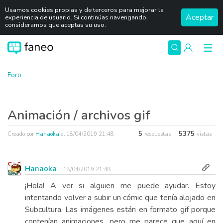
Usamos cookies propias y de terceros para mejorar la
Aceptar
experiencia de usuario. Si continúas navengando,
consideramos que aceptas su uso.
Foro
Animación / archivos gif
5
5375
Creado por
Hanaoka
el
18/04/2019 21:48
respuestas
vistas
Hanaoka
18/04/2019 21:48
¡Hola! A ver si alguien me puede ayudar. Estoy
intentando volver a subir un cómic que tenía alojado en
Subcultura. Las imágenes están en formato gif porque
contenían animaciones, pero me parece que aquí en