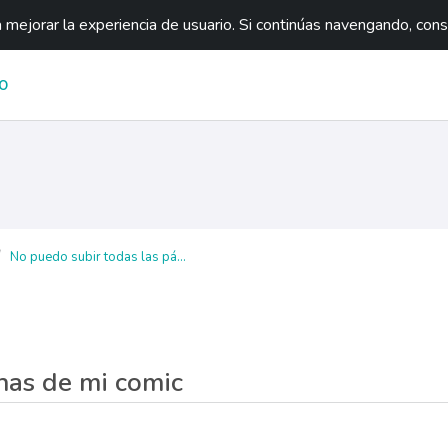
mejorar la experiencia de usuario. Si continúas navengando, con
O
No puedo subir todas las pá...
nas de mi comic