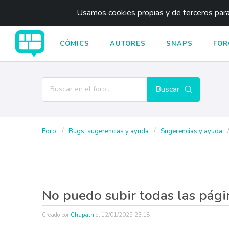
Usamos cookies propias y de terceros para 
CÓMICS
AUTORES
SNAPS
FOR
Buscar
Foro
Bugs, sugerencias y ayuda
Sugerencias y ayuda
No puedo subir todas las pági
Creado por
Chapath
el
12/01/2025 23:18