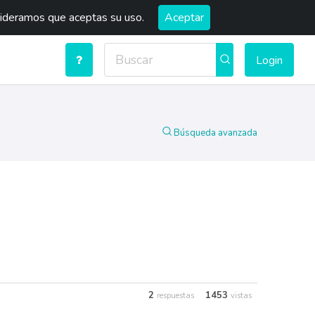
sideramos que aceptas su uso.
Aceptar
Login
Búsqueda avanzada
2
1453
respuestas
vistas