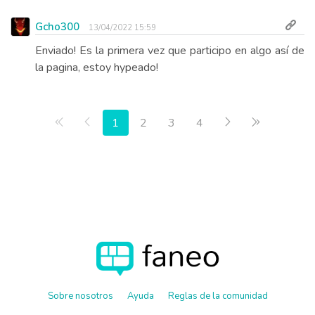
Gcho300
13/04/2022 15:59
Enviado! Es la primera vez que participo en algo así de
la pagina, estoy hypeado!
Primera página
Anterior
Siguiente
Última pág
1
2
3
4
Sobre nosotros
Ayuda
Reglas de la comunidad