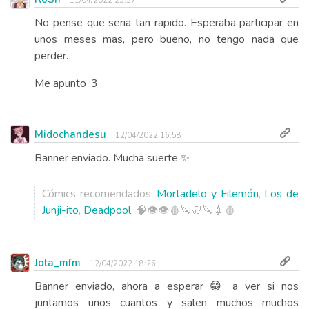
11/04/2022 23:37
No pense que seria tan rapido. Esperaba participar en
unos meses mas, pero bueno, no tengo nada que
perder.
Me apunto :3
Midochandesu
12/04/2022 16:58
Banner enviado. Mucha suerte ✨
Cómics recomendados:
Mortadelo y Filemón
,
Los de
Junji-ito
,
Deadpool
. 🧠👁️👁️🩸🔪🦷🔪💉🩸
Jota_mfm
12/04/2022 18:26
Banner enviado, ahora a esperar 😁 a ver si nos
juntamos unos cuantos y salen muchos muchos