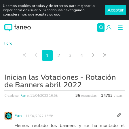
Usamos cookies propias y de terceros para mejorar la
Aceptar
experiencia de usuario. Si continúas navengando,
consideramos que aceptas su uso.
Foro
Primera página
Anterior
Siguiente
Última pág
1
2
3
4
Inician las Votaciones - Rotación
de Banners abril 2022
36
14793
Creado por
Fan
el
11/04/2022 16:58
respuestas
vistas
Fan
11/04/2022 16:58
Hemos recibido los banners y se ha montado el