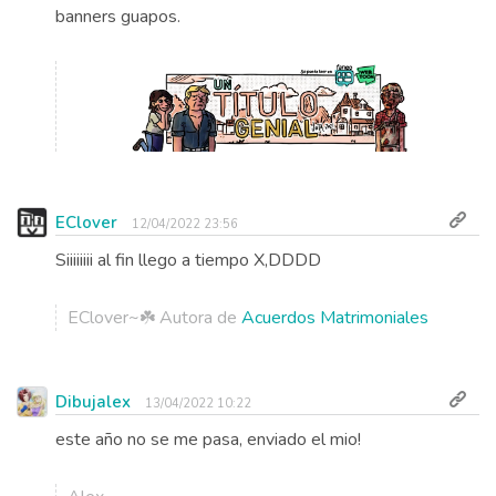
banners guapos.
EClover
12/04/2022 23:56
Siiiiiiii al fin llego a tiempo X,DDDD
EClover~☘️ Autora de
Acuerdos Matrimoniales
Dibujalex
13/04/2022 10:22
este año no se me pasa, enviado el mio!