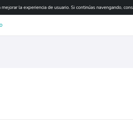
mejorar la experiencia de usuario. Si continúas navengando, con
O