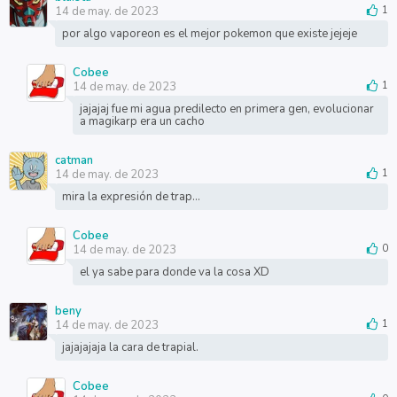
14 de may. de 2023
1
por algo vaporeon es el mejor pokemon que existe jejeje
Cobee
14 de may. de 2023
1
jajajaj fue mi agua predilecto en primera gen, evolucionar
a magikarp era un cacho
catman
14 de may. de 2023
1
mira la expresión de trap...
Cobee
14 de may. de 2023
0
el ya sabe para donde va la cosa XD
beny
14 de may. de 2023
1
jajajajaja la cara de trapial.
Cobee