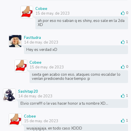
Cobee
15 de may. de 2023
0
ah por eso no sabian q es shiny, eso sale en la 2da
XD
Fasttudra
14 de may. de 2023
1
Hey es verdad xD
Cobee
15 de may. de 2023
0
sexta gen acabo con eso, ataques como escaldar lo
venían prediciendo hace tiempo :p
Sashitap20
14 de may. de 2023
1
Elvio corre!!!! o le vas hacer honor a tu nombre XD...
Cobee
15 de may. de 2023
1
wuajajajjaja, en todo caso XDDD