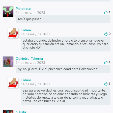
Pipistrelo
14 de may. de 2023
1
Tenía que pasar.
Cobee
14 de may. de 2023
0
estaba diciendo, de hecho ahora q lo pienso, sin querer
queriendo su canción era un llamando a "cállense, yo hare
el chiste xD"
Cisnielco-Taherna
14 de may. de 2023
1
Ay, no. ¡Corre, Elvio! ¡No tienes edad para Pokéhuevos!
Cobee
14 de may. de 2023
1
ajjajajajaj es verdad, es una responsabilidad importante,
no solo hacerlos eclosionar andando en bicicleta y luego
meterlos de vuelta a la gaurderia con la madre hasta q
nazca uno con buenas IV's XD
blaista