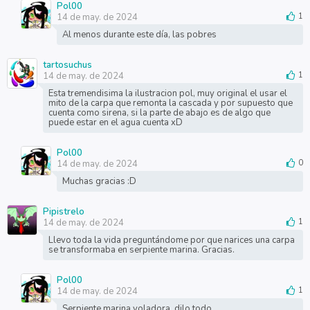
Pol00
14 de may. de 2024
1
Al menos durante este día, las pobres
tartosuchus
14 de may. de 2024
1
Esta tremendisima la ilustracion pol, muy original el usar el
mito de la carpa que remonta la cascada y por supuesto que
cuenta como sirena, si la parte de abajo es de algo que
puede estar en el agua cuenta xD
Pol00
14 de may. de 2024
0
Muchas gracias :D
Pipistrelo
14 de may. de 2024
1
Llevo toda la vida preguntándome por que narices una carpa
se transformaba en serpiente marina. Gracias.
Pol00
14 de may. de 2024
1
Serpiente marina voladora, dilo todo.