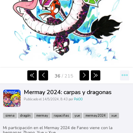
36
/
215
Mermay 2024: carpas y dragonas
Publicado el 14/5/2024, 8:43 por
Pol00
sirena
dragón
mermay
rapaciñas
yue
mermay2024
xue
Mi participación en el Mermay 2024 de Faneo viene con la
hermanas Zhang, Yue y Xue.