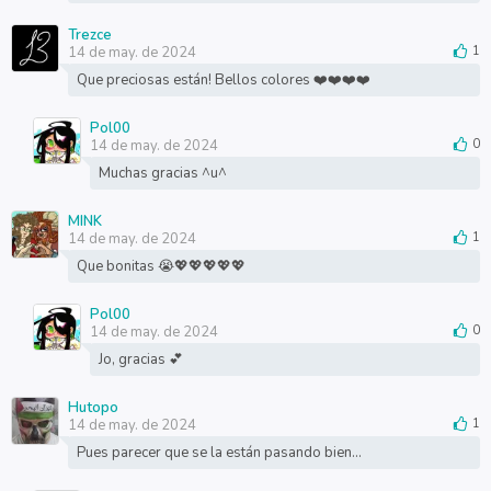
Trezce
14 de may. de 2024
1
Que preciosas están! Bellos colores ❤️❤️❤️❤️
Pol00
14 de may. de 2024
0
Muchas gracias ^u^
MINK
14 de may. de 2024
1
Que bonitas 😭💖💖💖💖💖
Pol00
14 de may. de 2024
0
Jo, gracias 💕
Hutopo
14 de may. de 2024
1
Pues parecer que se la están pasando bien...