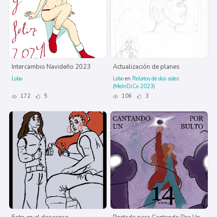
Intercambio Navideño 2023
Actualización de planes
Lobo
Lobo
en
Relatos de dos soles
(MeInDiCo 2023)
172
5
106
3