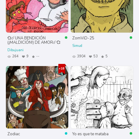
💞☄️UNA BENDICIÓN
ZomViD-25
(¡MALDICIÓN!) DE AMOR☄️💞
Simud
Dibujuani
264
9
--
3904
53
5
Zodiac
Yo es que te mataba