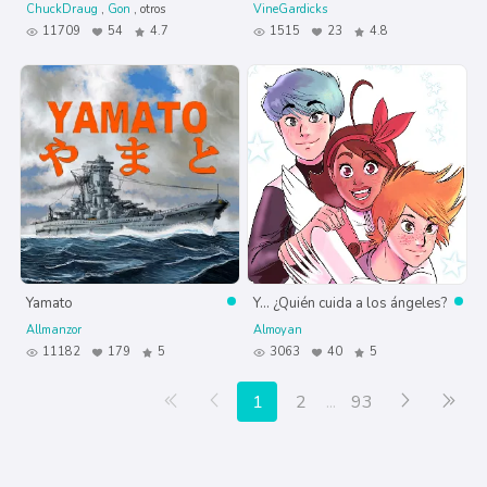
ChuckDraug
Gon
otros
VineGardicks
11709
54
4.7
1515
23
4.8
Yamato
Y... ¿Quién cuida a los ángeles?
Allmanzor
Almoyan
11182
179
5
3063
40
5
Primera página
Anterior
Siguiente
Últ
1
2
...
93