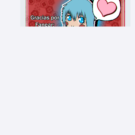
Usuario2
29 de may. de 2025
1
¡Hola! Tenía pocas expectativas de que alguien faneara
Cadenas de Terracota, así que solo hice este shitpost a la
rápida como agradecimiento. <3