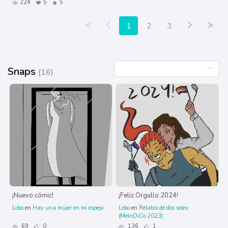
224
5
5
Primera página
Anterior
Siguiente
Últ
1
2
3
Snaps
(16)
¡Nuevo cómic!
¡Feliz Orgullo 2024!
Lobo
en
Hay una mujer en mi espejo
Lobo
en
Relatos de dos soles
(MeInDiCo 2023)
69
0
136
1