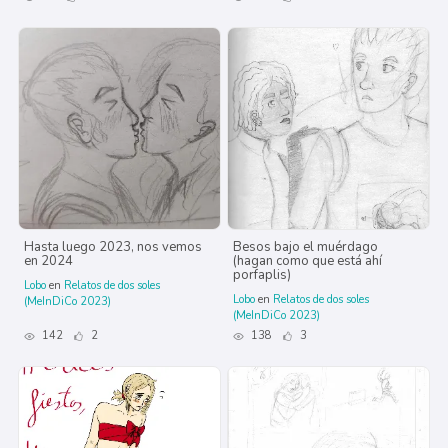
Hasta luego 2023, nos vemos
Besos bajo el muérdago
en 2024
(hagan como que está ahí
porfaplis)
Lobo
en
Relatos de dos soles
Lobo
en
Relatos de dos soles
(MeInDiCo 2023)
(MeInDiCo 2023)
142
2
138
3