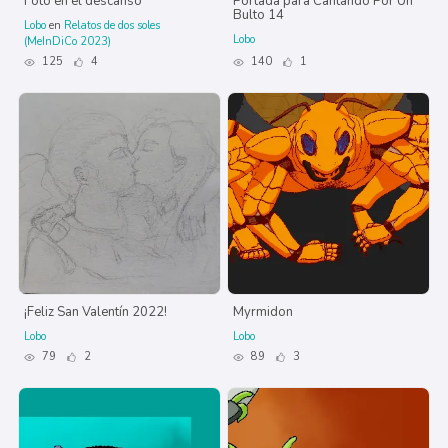
Foto en el descanso
Portada para Cantando Por Un
Bulto 14
Lobo
en
Relatos de dos soles
Lobo
(MeInDiCo 2023)
125
4
140
1
¡Feliz San Valentín 2022!
Myrmidon
Lobo
Lobo
79
2
89
3