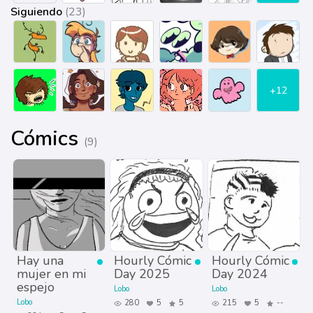
Siguiendo
(23)
+12
Cómics
(9)
Hay una
Hourly Cómic
Hourly Cómic
mujer en mi
Day 2025
Day 2024
espejo
Lobo
Lobo
Lobo
280
5
5
215
5
--