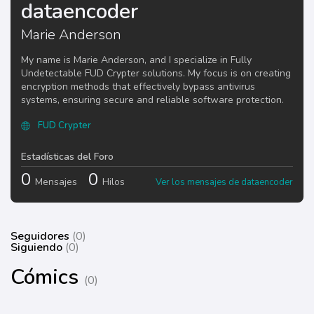
dataencoder
Marie Anderson
My name is Marie Anderson, and I specialize in Fully
Undetectable FUD Crypter solutions. My focus is on creating
encryption methods that effectively bypass antivirus
systems, ensuring secure and reliable software protection.
FUD Crypter
Estadísticas del Foro
0
0
Mensajes
Hilos
Ver los mensajes de dataencoder
Seguidores
(0)
Siguiendo
(0)
Cómics
(0)