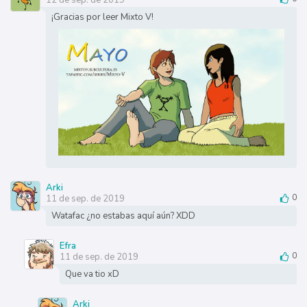
¡Gracias por leer Mixto V!
Arki
11 de sep. de 2019
0
Watafac ¿no estabas aquí aún? XDD
Efra
11 de sep. de 2019
0
Que va tio xD
Arki