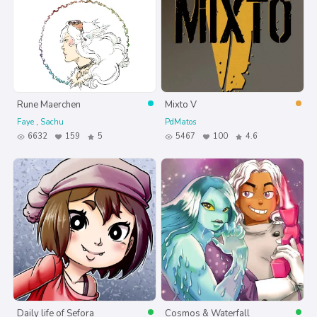
Rune Maerchen
Mixto V
Faye
Sachu
PdMatos
6632
159
5
5467
100
4.6
Daily life of Sefora
Cosmos & Waterfall