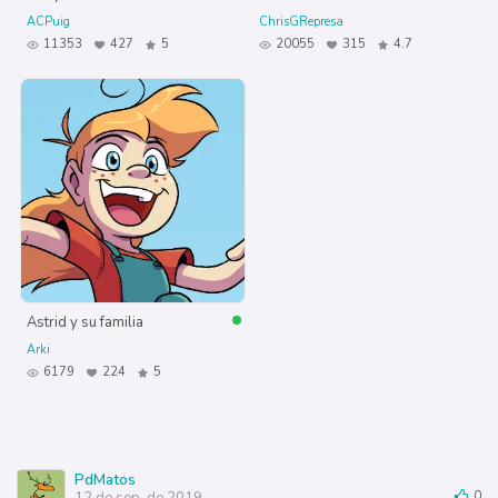
ACPuig
ChrisGRepresa
11353
427
5
20055
315
4.7
Astrid y su familia
Arki
6179
224
5
PdMatos
12 de sep. de 2019
0