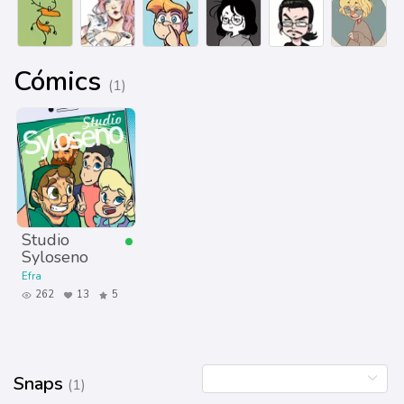
Cómics
(1)
Studio
Syloseno
Efra
262
13
5
Snaps
(1)