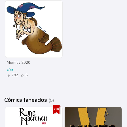
Mermay 2020
Efra
792
8
Cómics faneados
(5)